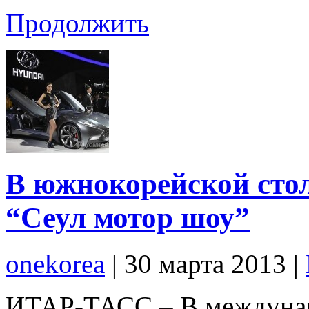
Продолжить
В южнокорейской стол
“Сеул мотор шоу”
onekorea
|
30 марта 2013
|
ИТАР-ТАСС – В междуна