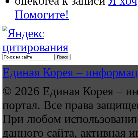
onekorea
к записи
Я хоч
Помогите!
Единая Корея – информац
© 2026 Единая Корея – и
портал. Все права защище
При любом использовании
данного сайта, активная и