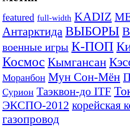
KADIZ
M
featured
full-width
ВЫБОРЫ
Антарктида
В
К-ПОП
Ки
военные игры
Космос
Кэс
Кымгансан
Мун Сон-Мён
Моранбон
То
Таэквон-до ITF
Сурион
ЭКСПО-2012
корейская 
газопровод