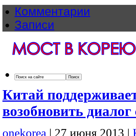
Комментарии
Записи
Китай поддерживает
возобновить диалог
onekorea
|
27 июня 2013
|