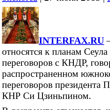
INTERFAX.RU
–
относятся к планам Сеула
переговоров с КНДР, гово
распространенном южноко
переговоров президента П
КНР Си Цзиньпином.