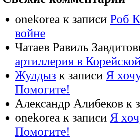
onekorea
к записи
Роб К
войне
Чатаев Равиль Завдитов
артиллерия в Корейско
Жулдыз
к записи
Я хочу
Помогите!
Александр Алибеков
к 
onekorea
к записи
Я хоч
Помогите!