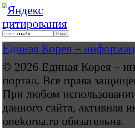
Единая Корея – информац
© 2026 Единая Корея – и
портал. Все права защище
При любом использовании
данного сайта, активная и
onekorea.ru обязательна.