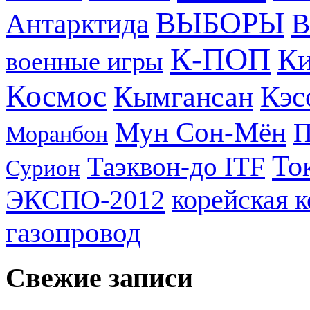
ВЫБОРЫ
Антарктида
В
К-ПОП
Ки
военные игры
Космос
Кэс
Кымгансан
Мун Сон-Мён
Моранбон
То
Таэквон-до ITF
Сурион
ЭКСПО-2012
корейская 
газопровод
Свежие записи