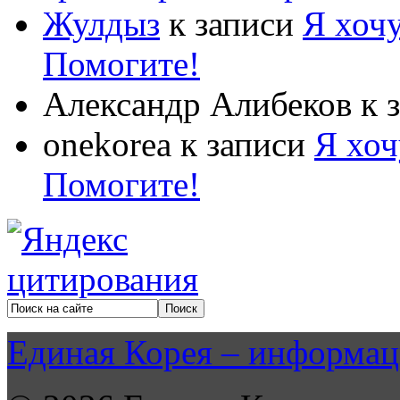
Жулдыз
к записи
Я хочу
Помогите!
Александр Алибеков
к 
onekorea
к записи
Я хоч
Помогите!
Единая Корея – информац