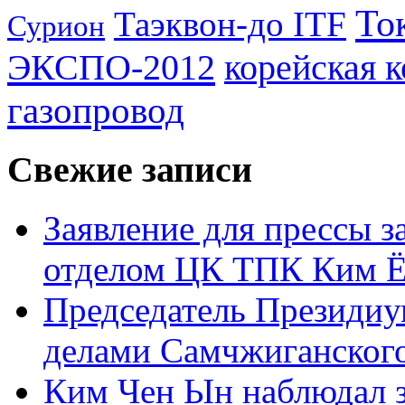
То
Таэквон-до ITF
Сурион
ЭКСПО-2012
корейская 
газопровод
Свежие записи
Заявление для прессы 
отделом ЦК ТПК Ким Ё
Председатель Президиу
делами Самчжиганского
Ким Чен Ын наблюдал з