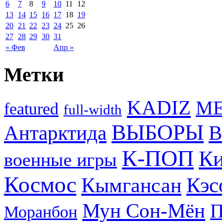
6
7
8
9
10
11
12
13
14
15
16
17
18
19
20
21
22
23
24
25
26
27
28
29
30
31
« Фев
Апр »
Метки
KADIZ
M
featured
full-width
ВЫБОРЫ
Антарктида
В
К-ПОП
Ки
военные игры
Космос
Кэс
Кымгансан
Мун Сон-Мён
Моранбон