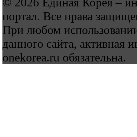
© 2026 Единая Корея – и
портал. Все права защище
При любом использовании
данного сайта, активная и
onekorea.ru обязательна.