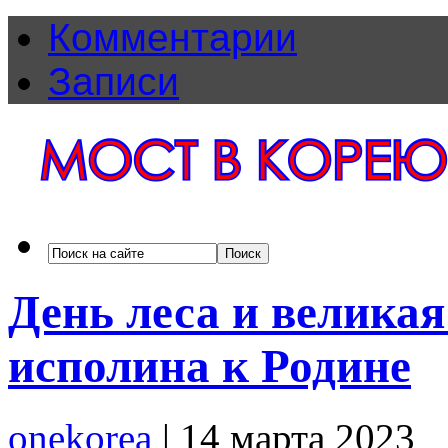
Комментарии
Записи
День леса и велика
исполина к Родине
onekorea
|
14 марта 2023