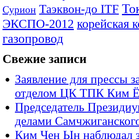
То
Таэквон-до ITF
Сурион
ЭКСПО-2012
корейская 
газопровод
Свежие записи
Заявление для прессы 
отделом ЦК ТПК Ким Ё
Председатель Президиу
делами Самчжиганского
Ким Чен Ын наблюдал з