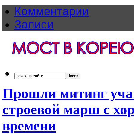
Комментарии
Записи
Прошли митинг уча
строевой марш с хор
времени