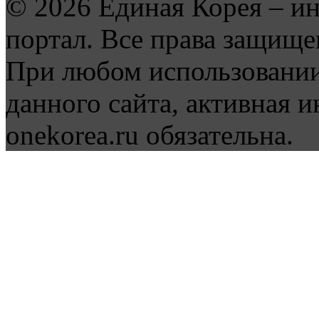
© 2026 Единая Корея – и
портал. Все права защище
При любом использовании
данного сайта, активная и
onekorea.ru обязательна.