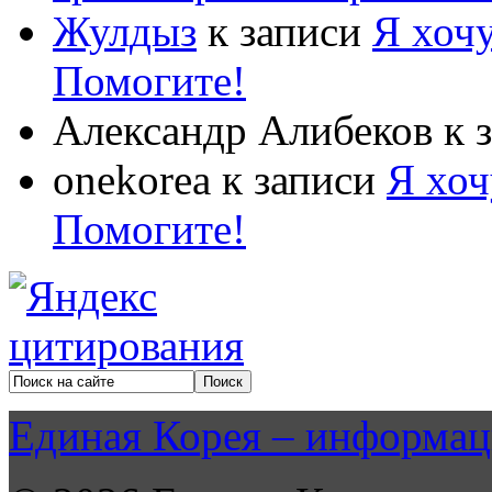
Жулдыз
к записи
Я хочу
Помогите!
Александр Алибеков
к 
onekorea
к записи
Я хоч
Помогите!
Единая Корея – информац