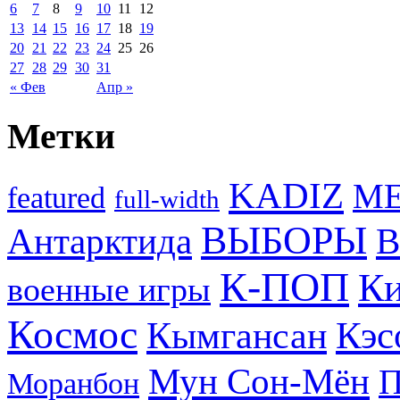
6
7
8
9
10
11
12
13
14
15
16
17
18
19
20
21
22
23
24
25
26
27
28
29
30
31
« Фев
Апр »
Метки
KADIZ
M
featured
full-width
ВЫБОРЫ
Антарктида
В
К-ПОП
Ки
военные игры
Космос
Кэс
Кымгансан
Мун Сон-Мён
Моранбон