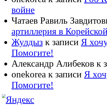
войне
Чатаев Равиль Завдитов
артиллерия в Корейско
Жулдыз
к записи
Я хочу
Помогите!
Александр Алибеков
к 
onekorea
к записи
Я хоч
Помогите!