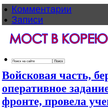
Комментарии
Записи
Войсковая часть, бе
оперативное задани
фронте, провела уче