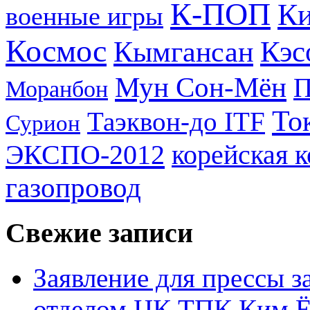
К-ПОП
Ки
военные игры
Космос
Кэс
Кымгансан
Мун Сон-Мён
Моранбон
То
Таэквон-до ITF
Сурион
ЭКСПО-2012
корейская 
газопровод
Свежие записи
Заявление для прессы 
отделом ЦК ТПК Ким Ё