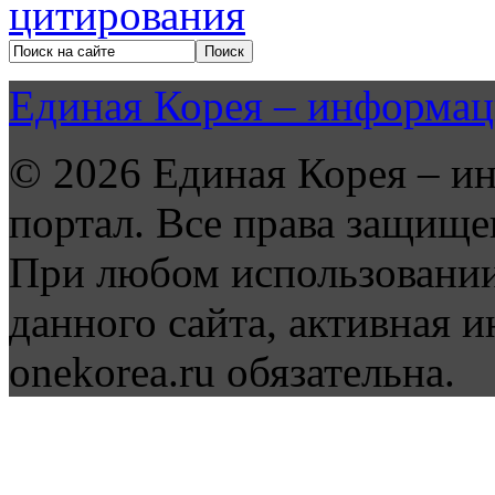
Единая Корея – информац
© 2026 Единая Корея – и
портал. Все права защище
При любом использовании
данного сайта, активная и
onekorea.ru обязательна.