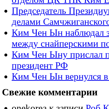
Председатель Президиу
делами Самчжиганского
Ким Чен Ын наблюдал з
между снайперскими п
Ким Чен Ыну прислал 
президент РФ
Ким Чен Ын вернулся в
Свежие комментарии
onekorea
к записи
Роб К