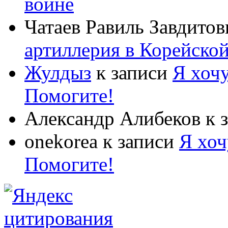
войне
Чатаев Равиль Завдитов
артиллерия в Корейско
Жулдыз
к записи
Я хочу
Помогите!
Александр Алибеков
к 
onekorea
к записи
Я хоч
Помогите!