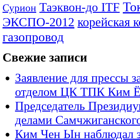
То
Таэквон-до ITF
Сурион
ЭКСПО-2012
корейская 
газопровод
Свежие записи
Заявление для прессы 
отделом ЦК ТПК Ким Ё
Председатель Президиу
делами Самчжиганского
Ким Чен Ын наблюдал з