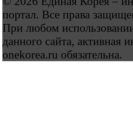
© 2026 Единая Корея – и
портал. Все права защище
При любом использовании
данного сайта, активная и
onekorea.ru обязательна.