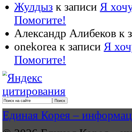
Жулдыз
к записи
Я хочу
Помогите!
Александр Алибеков
к 
onekorea
к записи
Я хоч
Помогите!
Единая Корея – информац