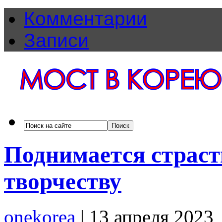
Комментарии
Записи
Поднимается страст
творчеству
onekorea
|
13 апреля 2023