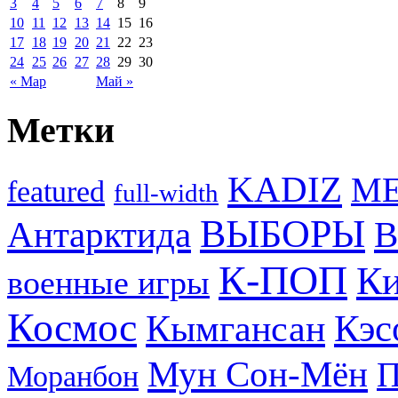
3
4
5
6
7
8
9
10
11
12
13
14
15
16
17
18
19
20
21
22
23
24
25
26
27
28
29
30
« Мар
Май »
Метки
KADIZ
M
featured
full-width
ВЫБОРЫ
Антарктида
В
К-ПОП
Ки
военные игры
Космос
Кэс
Кымгансан
Мун Сон-Мён
Моранбон