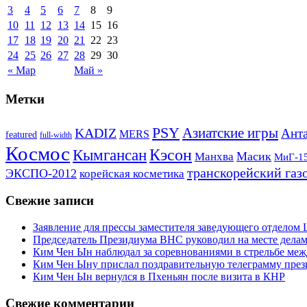
3
4
5
6
7
8
9
10
11
12
13
14
15
16
17
18
19
20
21
22
23
24
25
26
27
28
29
30
« Мар
Май »
Метки
PSY
Азиатские игры
KADIZ
Анта
MERS
featured
full-width
Космос
Кэсон
Кымгансан
Масик
Манхва
МиГ-1
транскорейский газ
ЭКСПО-2012
корейская косметика
Свежие записи
Заявление для прессы заместителя заведующего отдело
Председатель Президиума ВНС руководил на месте делам
Ким Чен Ын наблюдал за соревнованиями в стрельбе ме
Ким Чен Ыну прислал поздравительную телеграмму пре
Ким Чен Ын вернулся в Пхеньян после визита в КНР
Свежие комментарии