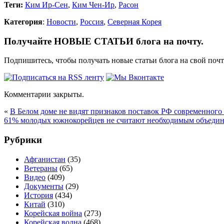
Теги:
Ким Ир-Сен
,
Ким Чен-Ир
,
Расон
Категория
:
Новости
,
Россия
,
Северная Корея
Получайте НОВЫЕ СТАТЬИ блога на почту.
Подпишитесь, чтобы получать новые статьи блога на свой поч
Комментарии закрыты.
«
В Белом доме не видят признаков поставок РФ современног
61% молодых южнокорейцев не считают необходимым объеди
Рубрики
Афганистан
(35)
Ветераны
(65)
Видео
(409)
Документы
(29)
История
(434)
Китай
(310)
Корейская война
(273)
Корейская волна
(468)