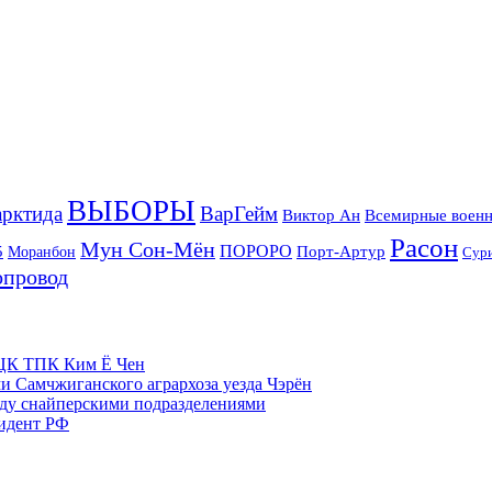
ВЫБОРЫ
рктида
ВарГейм
Всемирные военн
Виктор Ан
Расон
Мун Сон-Мён
5
ПОРОРО
Порт-Артур
Моранбон
Сур
опровод
м ЦК ТПК Ким Ё Чен
и Самчжиганского агрархоза уезда Чэрён
жду снайперскими подразделениями
зидент РФ