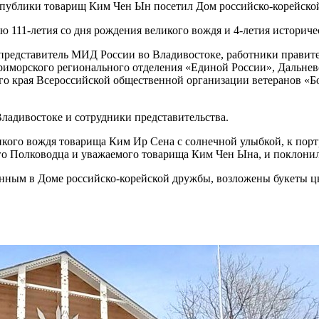
публики товарищ Ким Чен Ын посетил Дом российско-корейской
ю 111-летия со дня рождения великого вождя и 4-летия историче
редставитель МИД России во Владивостоке, работники правител
приморского регионального отделения «Единой России», Дальне
о края Всероссийской общественной организации ветеранов «Б
ладивостоке и сотрудники представительства.
икого вождя товарища Ким Ир Сена с солнечной улыбкой, к порт
ого Полководца и уважаемого товарища Ким Чен Ына, и поклонил
нным в Доме российско-корейской дружбы, возложены букеты ц