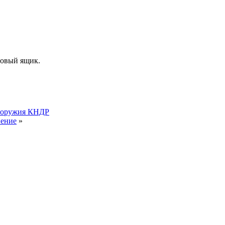
товый ящик.
о оружия КНДР
нение
»