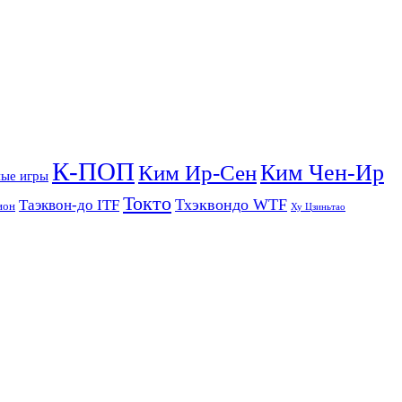
К-ПОП
Ким Чен-Ир
Ким Ир-Сен
ые игры
Токто
Тхэквондо WTF
Таэквон-до ITF
ион
Ху Цзиньтао