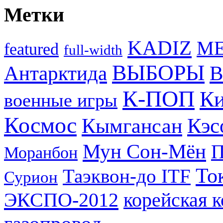
Метки
KADIZ
M
featured
full-width
ВЫБОРЫ
Антарктида
В
К-ПОП
Ки
военные игры
Космос
Кэс
Кымгансан
Мун Сон-Мён
Моранбон
То
Таэквон-до ITF
Сурион
ЭКСПО-2012
корейская 