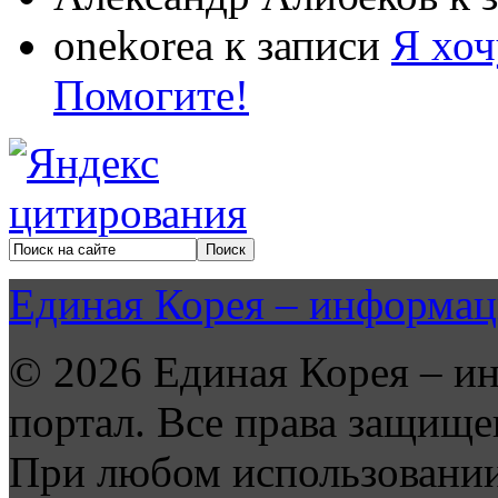
onekorea
к записи
Я хоч
Помогите!
Единая Корея – информац
© 2026 Единая Корея – и
портал. Все права защище
При любом использовании