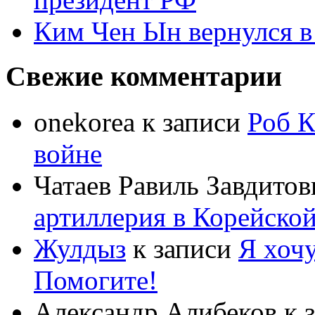
Ким Чен Ын вернулся в
Свежие комментарии
onekorea
к записи
Роб К
войне
Чатаев Равиль Завдитов
артиллерия в Корейско
Жулдыз
к записи
Я хочу
Помогите!
Александр Алибеков
к 