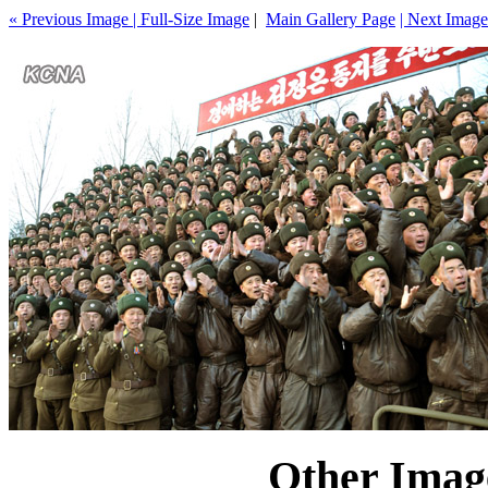
« Previous Image |
Full-Size Image
|
Main Gallery Page
| Next Image
Other Image