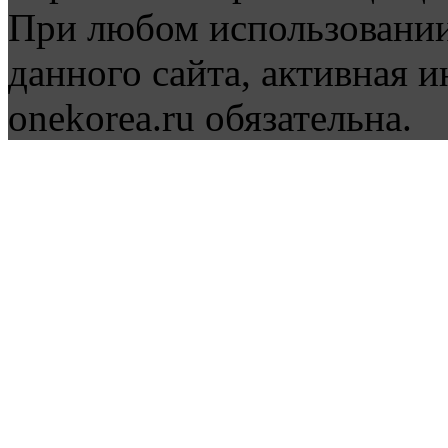
При любом использовании
данного сайта, активная и
onekorea.ru обязательна.