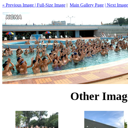
« Previous Image |
Full-Size Image
|
Main Gallery Page
| Next Image
Other Image