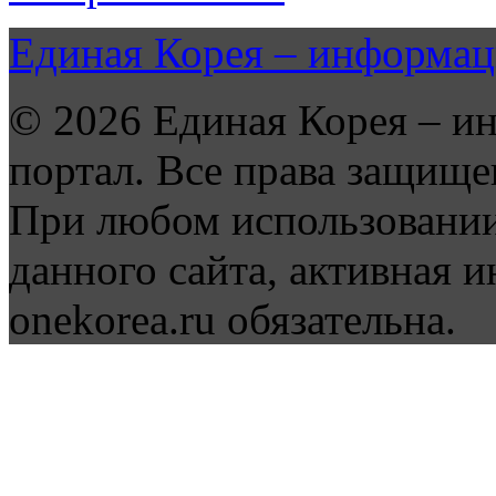
Единая Корея – информац
© 2026 Единая Корея – и
портал. Все права защище
При любом использовании
данного сайта, активная и
onekorea.ru обязательна.