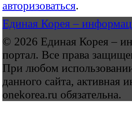
авторизоваться
.
Единая Корея – информац
© 2026 Единая Корея – и
портал. Все права защище
При любом использовании
данного сайта, активная и
onekorea.ru обязательна.