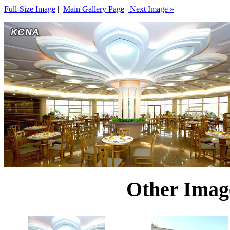
Full-Size Image
|
Main Gallery Page
| Next Image »
Other Image