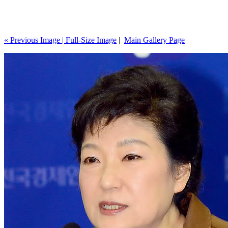
« Previous Image |
Full-Size Image
|
Main Gallery Page