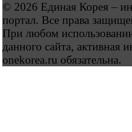
© 2026 Единая Корея – и
портал. Все права защище
При любом использовании
данного сайта, активная и
onekorea.ru обязательна.