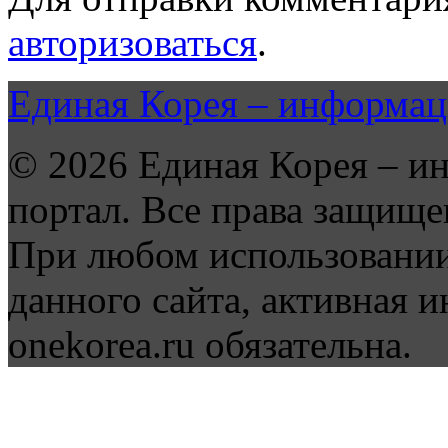
авторизоваться
.
Единая Корея – информац
© 2026 Единая Корея – и
портал. Все права защище
При любом использовании
данного сайта, активная и
onekorea.ru обязательна.