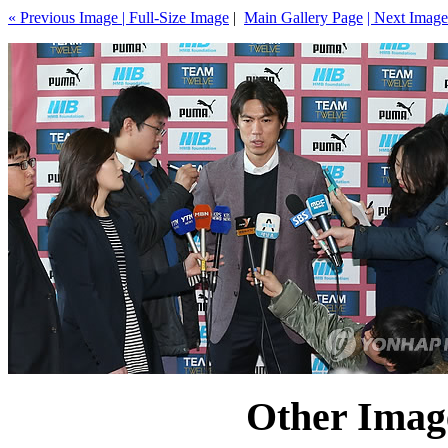
« Previous Image |
Full-Size Image
|
Main Gallery Page
| Next Image
Other Image