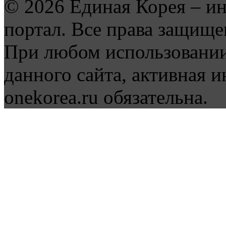
© 2026 Единая Корея – и
портал. Все права защище
При любом использовании
данного сайта, активная и
onekorea.ru обязательна.