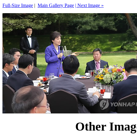
Full-Size Image
|
Main Gallery Page
| Next Image »
Other Image