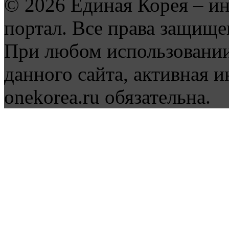
© 2026 Единая Корея – и
портал. Все права защище
При любом использовании
данного сайта, активная и
onekorea.ru обязательна.