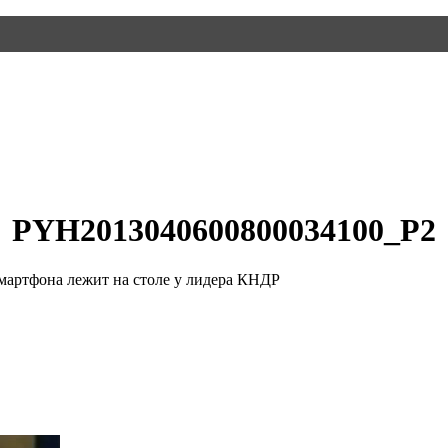
PYH2013040600800034100_P2
смартфона лежит на столе у лидера КНДР