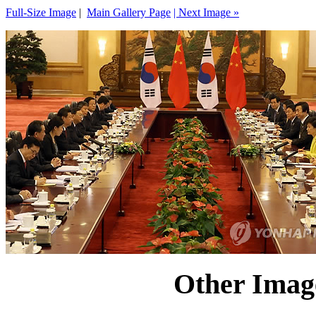
Full-Size Image
|
Main Gallery Page
| Next Image »
Other Image