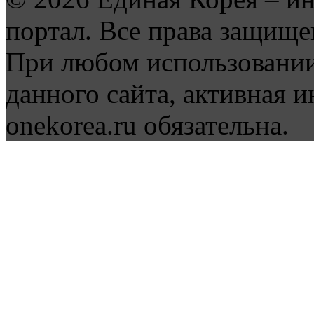
портал. Все права защище
При любом использовании
данного сайта, активная и
onekorea.ru обязательна.