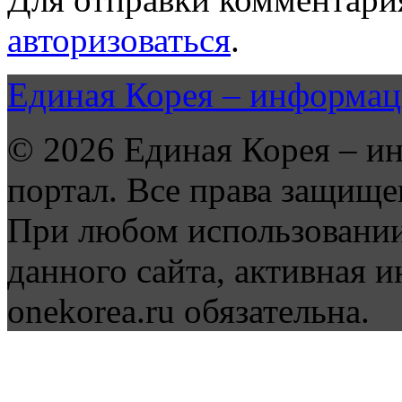
авторизоваться
.
Единая Корея – информац
© 2026 Единая Корея – и
портал. Все права защище
При любом использовании
данного сайта, активная и
onekorea.ru обязательна.