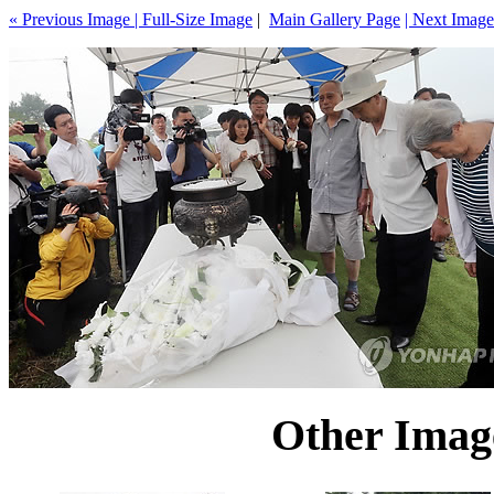
« Previous Image |
Full-Size Image
|
Main Gallery Page
| Next Image
Other Image