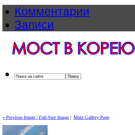
Комментарии
Записи
« Previous Image |
Full-Size Image
|
Main Gallery Page