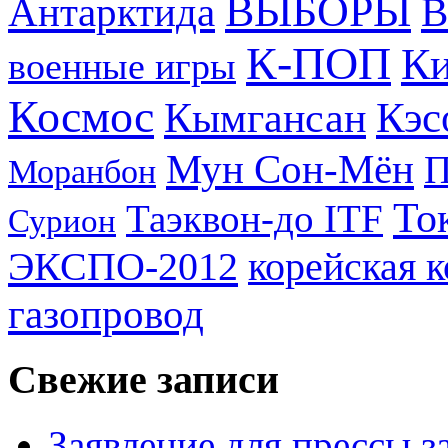
ВЫБОРЫ
Антарктида
В
К-ПОП
Ки
военные игры
Космос
Кэс
Кымгансан
Мун Сон-Мён
Моранбон
То
Таэквон-до ITF
Сурион
ЭКСПО-2012
корейская 
газопровод
Свежие записи
Заявление для прессы 