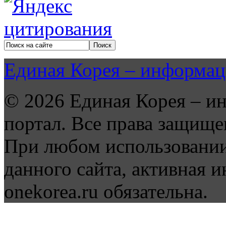
Единая Корея – информац
© 2026 Единая Корея – и
портал. Все права защище
При любом использовании
данного сайта, активная и
onekorea.ru обязательна.