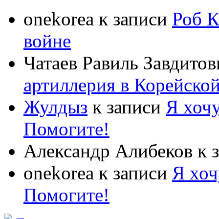
onekorea
к записи
Роб К
войне
Чатаев Равиль Завдитов
артиллерия в Корейско
Жулдыз
к записи
Я хочу
Помогите!
Александр Алибеков
к 
onekorea
к записи
Я хоч
Помогите!