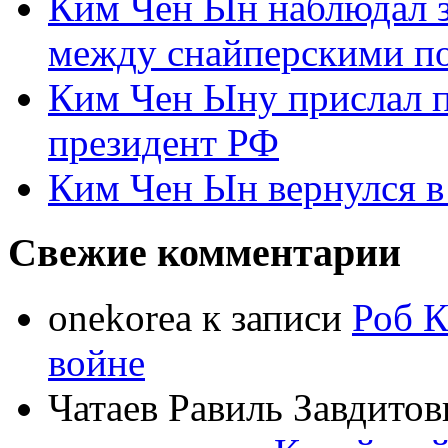
Ким Чен Ын наблюдал з
между снайперскими п
Ким Чен Ыну прислал 
президент РФ
Ким Чен Ын вернулся в
Свежие комментарии
onekorea
к записи
Роб К
войне
Чатаев Равиль Завдитов