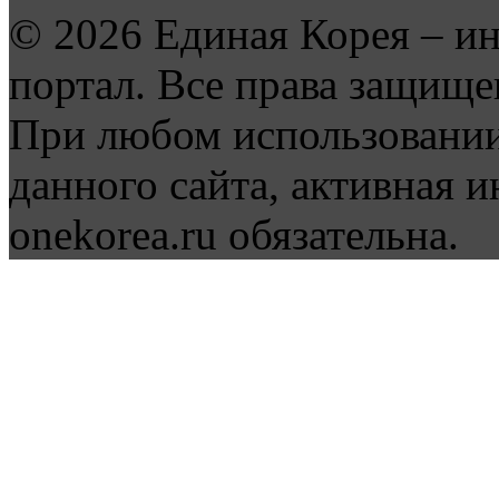
© 2026 Единая Корея – и
портал. Все права защище
При любом использовании
данного сайта, активная и
onekorea.ru обязательна.