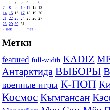
1
2
3
4
5
6
7
8
9
10
11
12
13
14
15
16
17
18
19
20
21
22
23
24
25
26
27
28
29
30
31
« Дек
Фев »
Метки
KADIZ
M
featured
full-width
ВЫБОРЫ
Антарктида
В
К-ПОП
Ки
военные игры
Космос
Кэс
Кымгансан