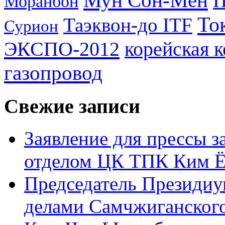
Мун Сон-Мён
Моранбон
То
Таэквон-до ITF
Сурион
ЭКСПО-2012
корейская 
газопровод
Свежие записи
Заявление для прессы 
отделом ЦК ТПК Ким Ё
Председатель Президиу
делами Самчжиганского