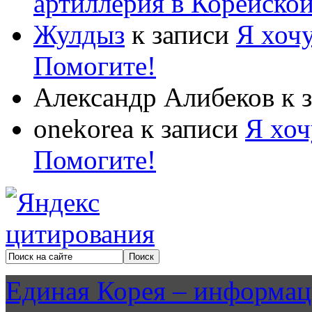
артиллерия в Корейско
Жулдыз
к записи
Я хочу
Помогите!
Александр Алибеков
к 
onekorea
к записи
Я хоч
Помогите!
Единая Корея – информац