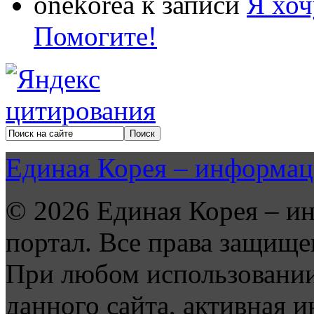
onekorea
к записи
Я хоч
Помогите!
Единая Корея – информац
© 2026 Единая Корея – и
портал. Все права защище
При любом использовании
данного сайта, активная и