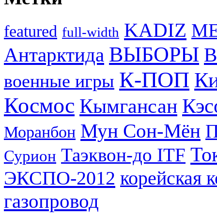
KADIZ
M
featured
full-width
ВЫБОРЫ
Антарктида
В
К-ПОП
Ки
военные игры
Космос
Кэс
Кымгансан
Мун Сон-Мён
Моранбон
То
Таэквон-до ITF
Сурион
ЭКСПО-2012
корейская 
газопровод