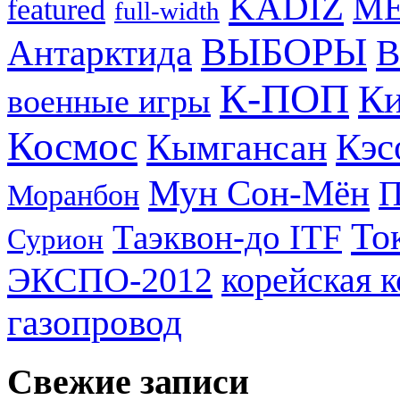
KADIZ
M
featured
full-width
ВЫБОРЫ
Антарктида
В
К-ПОП
Ки
военные игры
Космос
Кэс
Кымгансан
Мун Сон-Мён
Моранбон
То
Таэквон-до ITF
Сурион
ЭКСПО-2012
корейская 
газопровод
Свежие записи