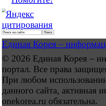
Единая Корея – информац
© 2026 Единая Корея – и
портал. Все права защище
При любом использовании
данного сайта, активная и
onekorea.ru обязательна.