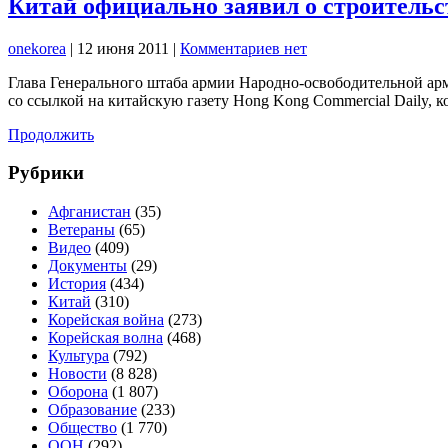
Китай официально заявил о строительс
onekorea
|
12 июня 2011
|
Комментариев нет
Глава Генерального штаба армии Народно-освободительной арм
со ссылкой на китайскую газету Hong Kong Commercial Daily, 
Продолжить
Рубрики
Афганистан
(35)
Ветераны
(65)
Видео
(409)
Документы
(29)
История
(434)
Китай
(310)
Корейская война
(273)
Корейская волна
(468)
Культура
(792)
Новости
(8 828)
Оборона
(1 807)
Образование
(233)
Общество
(1 770)
ООН
(292)