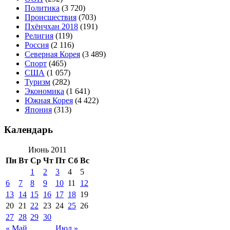
Политика
(3 720)
Происшествия
(703)
Пхёнчхан 2018
(191)
Религия
(119)
Россия
(2 116)
Северная Корея
(3 489)
Спорт
(465)
США
(1 057)
Туризм
(282)
Экономика
(1 641)
Южная Корея
(4 422)
Япония
(313)
Календарь
Июнь 2011
Пн
Вт
Ср
Чт
Пт
Сб
Вс
1
2
3
4
5
6
7
8
9
10
11
12
13
14
15
16
17
18
19
20
21
22
23
24
25
26
27
28
29
30
« Май
Июл »