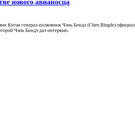
тве нового авианосца
ии Китая генерал-полковник Чэнь Биндэ (Chen Bingde) официал
которой Чэнь Биндэ дал интервью.