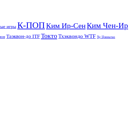
К-ПОП
Ким Чен-Ир
Ким Ир-Сен
ые игры
Токто
Тхэквондо WTF
Таэквон-до ITF
ион
Ху Цзиньтао