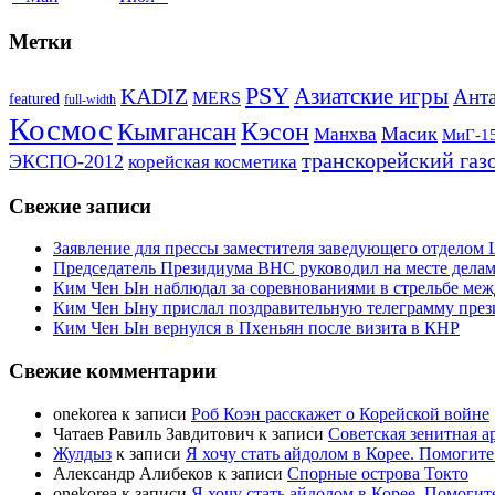
Метки
PSY
Азиатские игры
KADIZ
Анта
MERS
featured
full-width
Космос
Кэсон
Кымгансан
Масик
Манхва
МиГ-1
транскорейский газ
ЭКСПО-2012
корейская косметика
Свежие записи
Заявление для прессы заместителя заведующего отдело
Председатель Президиума ВНС руководил на месте делам
Ким Чен Ын наблюдал за соревнованиями в стрельбе ме
Ким Чен Ыну прислал поздравительную телеграмму пре
Ким Чен Ын вернулся в Пхеньян после визита в КНР
Свежие комментарии
onekorea
к записи
Роб Коэн расскажет о Корейской войне
Чатаев Равиль Завдитович
к записи
Советская зенитная а
Жулдыз
к записи
Я хочу стать айдолом в Корее. Помогите
Александр Алибеков
к записи
Спорные острова Токто
onekorea
к записи
Я хочу стать айдолом в Корее. Помогит