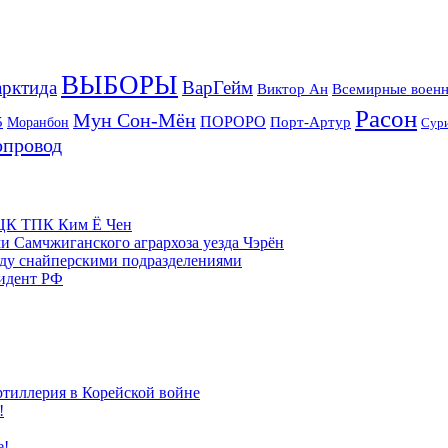
ВЫБОРЫ
рктида
ВарГейм
Всемирные военн
Виктор Ан
Расон
Мун Сон-Мён
5
ПОРОРО
Порт-Артур
Моранбон
Сур
опровод
м ЦК ТПК Ким Ё Чен
и Самчжиганского агрархоза уезда Чэрён
жду снайперскими подразделениями
зидент РФ
ртиллерия в Корейской войне
!
е!