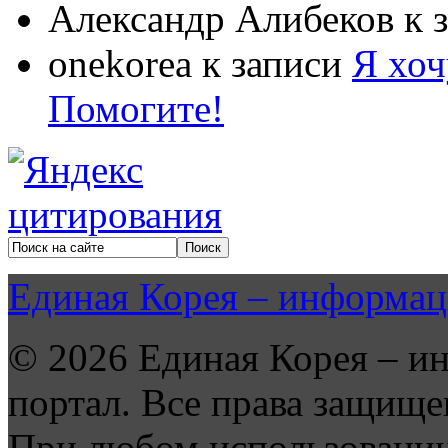
Александр Алибеков
к 
onekorea
к записи
Я хоч
Помогите!
Единая Корея – информац
© 2026 Единая Корея – и
портал. Все права защище
При любом использовании