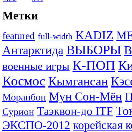
Метки
KADIZ
M
featured
full-width
ВЫБОРЫ
Антарктида
В
К-ПОП
Ки
военные игры
Космос
Кэс
Кымгансан
Мун Сон-Мён
Моранбон
То
Таэквон-до ITF
Сурион
ЭКСПО-2012
корейская 