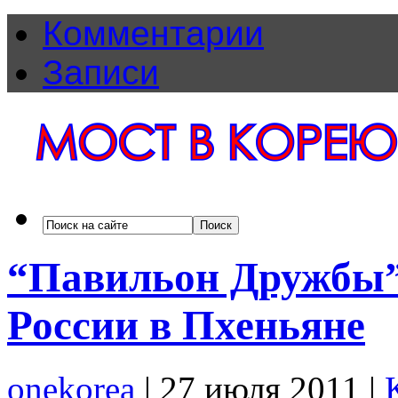
Комментарии
Записи
“Павильон Дружбы”
России в Пхеньяне
onekorea
|
27 июля 2011
|