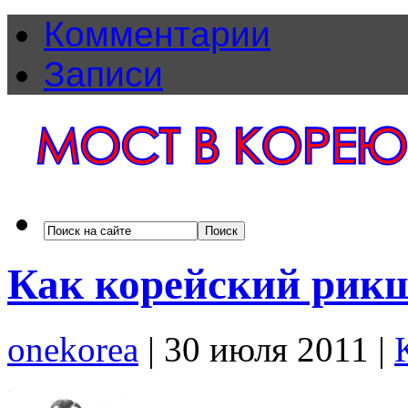
Комментарии
Записи
Как корейский рикш
onekorea
|
30 июля 2011
|