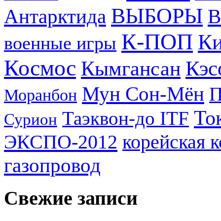
ВЫБОРЫ
Антарктида
В
К-ПОП
Ки
военные игры
Космос
Кэс
Кымгансан
Мун Сон-Мён
Моранбон
То
Таэквон-до ITF
Сурион
ЭКСПО-2012
корейская 
газопровод
Свежие записи