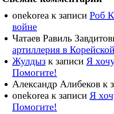
onekorea
к записи
Роб К
войне
Чатаев Равиль Завдитов
артиллерия в Корейско
Жулдыз
к записи
Я хочу
Помогите!
Александр Алибеков
к 
onekorea
к записи
Я хоч
Помогите!