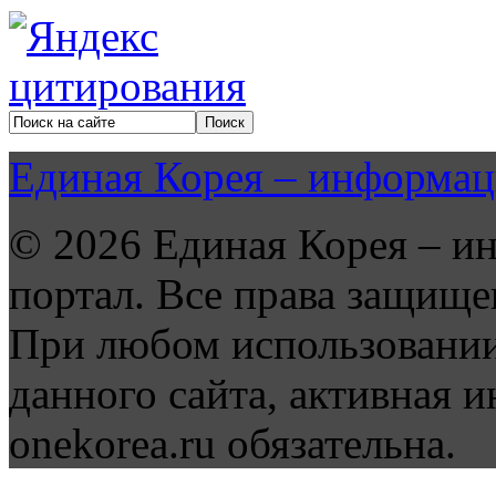
Единая Корея – информац
© 2026 Единая Корея – и
портал. Все права защище
При любом использовании
данного сайта, активная и
onekorea.ru обязательна.