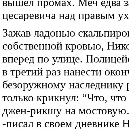
вышел промах. Меч едва 
цесаревича над правым ух
Зажав ладонью скальпиро
собственной кровью, Ник
вперед по улице. Полицей
в третий раз нанести око
безоружному наследнику р
только крикнул: “Что, чт
джен-рикшу на мостовую…
-писал в своем дневнике Н