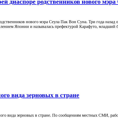
ей диаспоре родственников нового мэра
дственников нового мэра Сеула Пак Вон Суна. Три года назад он
авлением Японии и называлась префектурой Карафуто, младший 
ого вида зерновых в стране
го вида зерновых в стране. По сообщениям местных СМИ, работ