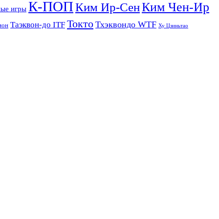
К-ПОП
Ким Чен-Ир
Ким Ир-Сен
ые игры
Токто
Тхэквондо WTF
Таэквон-до ITF
ион
Ху Цзиньтао