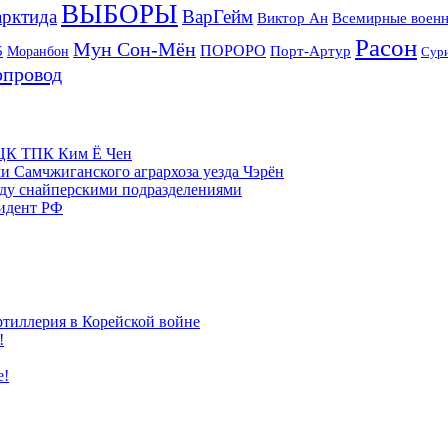
ВЫБОРЫ
рктида
ВарГейм
Всемирные военн
Виктор Ан
Расон
Мун Сон-Мён
5
ПОРОРО
Порт-Артур
Моранбон
Сур
опровод
м ЦК ТПК Ким Ё Чен
и Самчжиганского агрархоза уезда Чэрён
жду снайперскими подразделениями
зидент РФ
ртиллерия в Корейской войне
!
е!