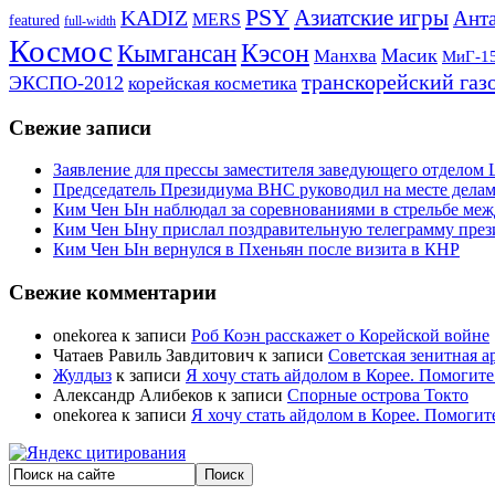
PSY
Азиатские игры
KADIZ
Анта
MERS
featured
full-width
Космос
Кэсон
Кымгансан
Масик
Манхва
МиГ-1
транскорейский газ
ЭКСПО-2012
корейская косметика
Свежие записи
Заявление для прессы заместителя заведующего отдело
Председатель Президиума ВНС руководил на месте делам
Ким Чен Ын наблюдал за соревнованиями в стрельбе ме
Ким Чен Ыну прислал поздравительную телеграмму пре
Ким Чен Ын вернулся в Пхеньян после визита в КНР
Свежие комментарии
onekorea
к записи
Роб Коэн расскажет о Корейской войне
Чатаев Равиль Завдитович
к записи
Советская зенитная а
Жулдыз
к записи
Я хочу стать айдолом в Корее. Помогите
Александр Алибеков
к записи
Спорные острова Токто
onekorea
к записи
Я хочу стать айдолом в Корее. Помогит