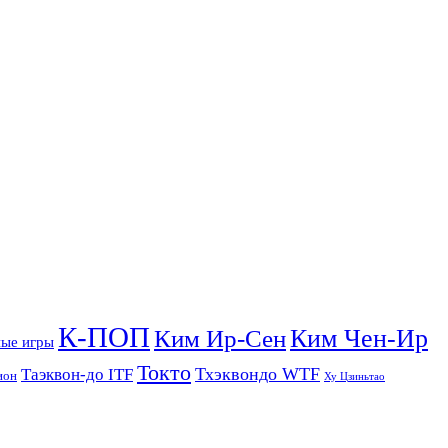
К-ПОП
Ким Чен-Ир
Ким Ир-Сен
ые игры
Токто
Тхэквондо WTF
Таэквон-до ITF
ион
Ху Цзиньтао