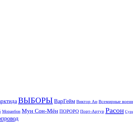
ВЫБОРЫ
рктида
ВарГейм
Всемирные военн
Виктор Ан
Расон
Мун Сон-Мён
5
ПОРОРО
Порт-Артур
Моранбон
Сур
опровод