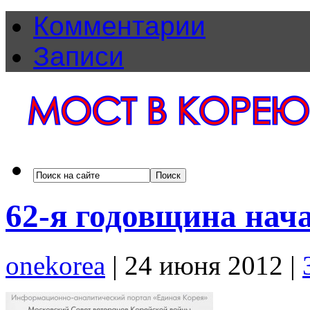
Комментарии
Записи
62-я годовщина нач
onekorea
|
24 июня 2012
|