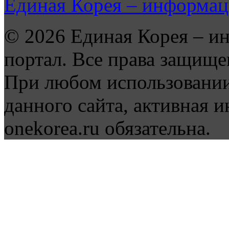
Единая Корея – информац
© 2026 Единая Корея – и
портал. Все права защище
При любом использовании
данного сайта, активная и
onekorea.ru обязательна.