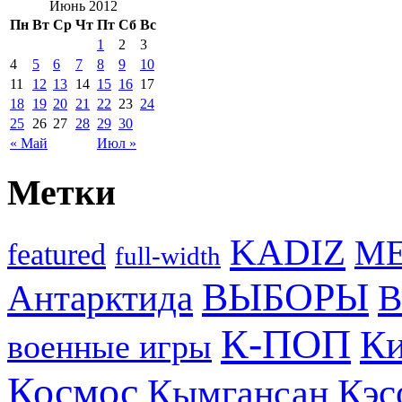
Июнь 2012
Пн
Вт
Ср
Чт
Пт
Сб
Вс
1
2
3
4
5
6
7
8
9
10
11
12
13
14
15
16
17
18
19
20
21
22
23
24
25
26
27
28
29
30
« Май
Июл »
Метки
KADIZ
M
featured
full-width
ВЫБОРЫ
Антарктида
В
К-ПОП
Ки
военные игры
Космос
Кэс
Кымгансан