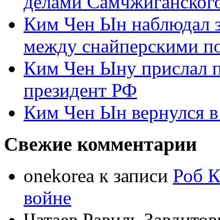
делами Самчжиганского
Ким Чен Ын наблюдал з
между снайперскими п
Ким Чен Ыну прислал 
президент РФ
Ким Чен Ын вернулся в
Свежие комментарии
onekorea
к записи
Роб К
войне
Чатаев Равиль Завдитов