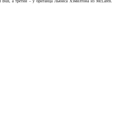
d Bull, а третий – у британца Льюиса Хэмилтона из McLaren.