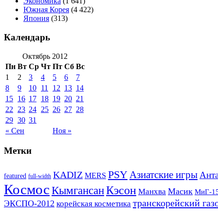
Экономика
(1 641)
Южная Корея
(4 422)
Япония
(313)
Календарь
Октябрь 2012
Пн
Вт
Ср
Чт
Пт
Сб
Вс
1
2
3
4
5
6
7
8
9
10
11
12
13
14
15
16
17
18
19
20
21
22
23
24
25
26
27
28
29
30
31
« Сен
Ноя »
Метки
PSY
Азиатские игры
KADIZ
Анта
MERS
featured
full-width
Космос
Кэсон
Кымгансан
Масик
Манхва
МиГ-1
транскорейский газ
ЭКСПО-2012
корейская косметика