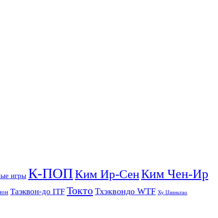
К-ПОП
Ким Чен-Ир
Ким Ир-Сен
ые игры
Токто
Тхэквондо WTF
Таэквон-до ITF
ион
Ху Цзиньтао