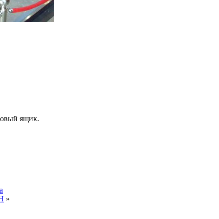
товый ящик.
а
ОН
»