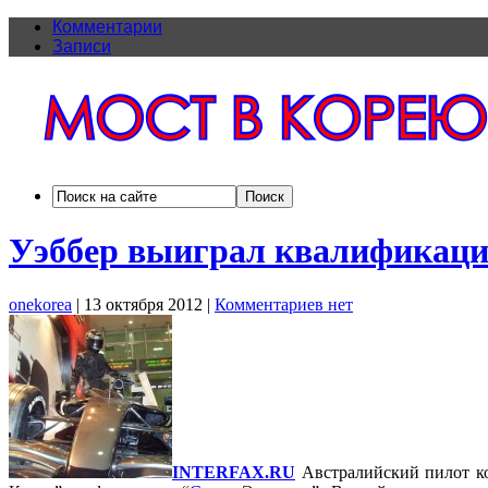
Комментарии
Записи
Уэббер выиграл квалификаци
onekorea
|
13 октября 2012
|
Комментариев нет
INTERFAX.RU
Австралийский пилот ко