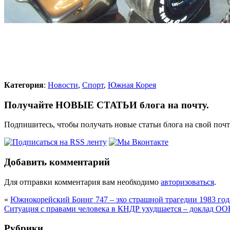
Категория
:
Новости
,
Спорт
,
Южная Корея
Получайте НОВЫЕ СТАТЬИ блога на почту.
Подпишитесь, чтобы получать новые статьи блога на свой поч
Добавить комментарий
Для отправки комментария вам необходимо
авторизоваться
.
«
Южнокорейский Боинг 747 – эхо страшной трагедии 1983 год
Ситуация с правами человека в КНДР ухудшается – доклад О
Рубрики