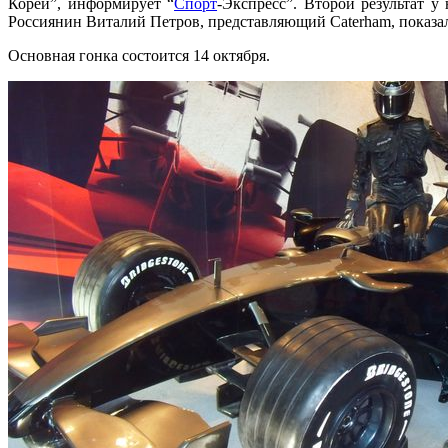
Кореи”, информирует “
Спорт
-Экспресс”. Второй результат у
Россиянин Виталий Петров, представляющий Caterham, показал 
Основная гонка состоится 14 октября.