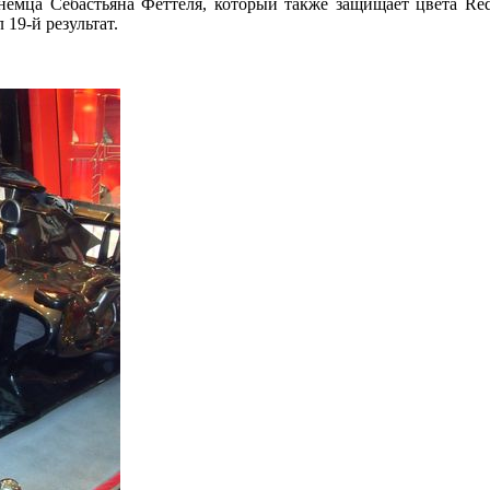
 немца Себастьяна Феттеля, который также защищает цвета Re
19-й результат.