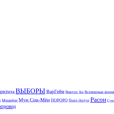
ВЫБОРЫ
рктида
ВарГейм
Всемирные военн
Виктор Ан
Расон
Мун Сон-Мён
5
ПОРОРО
Порт-Артур
Моранбон
Сур
опровод