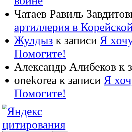
войне
Чатаев Равиль Завдитов
артиллерия в Корейско
Жулдыз
к записи
Я хочу
Помогите!
Александр Алибеков
к 
onekorea
к записи
Я хоч
Помогите!