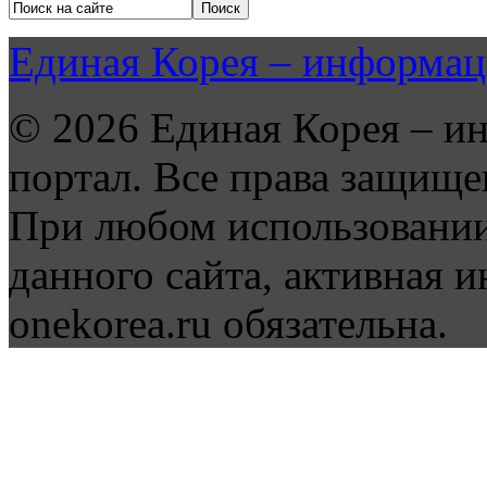
Единая Корея – информац
© 2026 Единая Корея – и
портал. Все права защище
При любом использовании
данного сайта, активная и
onekorea.ru обязательна.