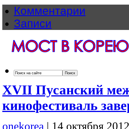
Комментарии
Записи
XVII Пусанский ме
кинофестиваль зав
onekorea
|
14 октября 201