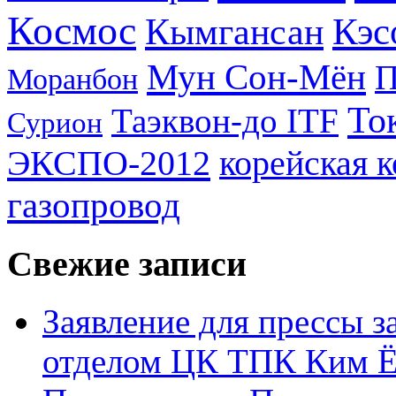
Космос
Кэс
Кымгансан
Мун Сон-Мён
Моранбон
То
Таэквон-до ITF
Сурион
ЭКСПО-2012
корейская 
газопровод
Свежие записи
Заявление для прессы 
отделом ЦК ТПК Ким Ё