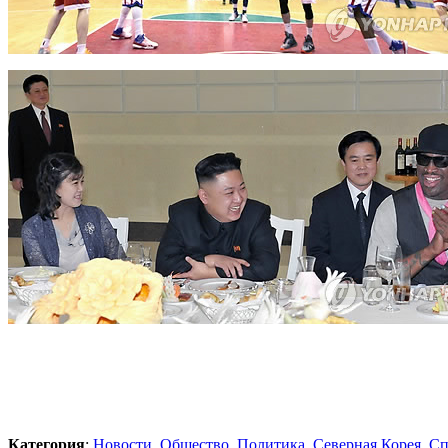
Категория
:
Новости
,
Общество
,
Политика
,
Северная Корея
,
Сп