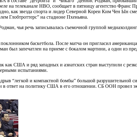
А в составе “Детройта” и “Чикаго” Деннис Родман, прибывший 
реле на телеканале HBO, сообщает в пятницу агентство Франс Пр
о, как звезда спорта и лидер Северной Кореи Ким Чен Ын сме
ем Глобтроттерс” на стадионе Пхеньяна.
и Родман, чья речь записывалась съемочной группой медиахолдин
 поклонником баскетбола. После матча он пригласил американ
ман был запечатлен на приеме с бокалом мартини, а один из п
ак как США и ряд западных и азиатских стран выступили с резко
дерными испытаниями.
рыв “легкой и компактной бомбы” большой разрушительной силы
 в ответ на политику США в его отношении. СБ ООН провел экс