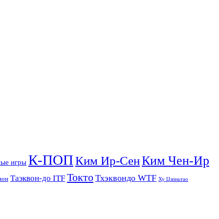
К-ПОП
Ким Чен-Ир
Ким Ир-Сен
ые игры
Токто
Тхэквондо WTF
Таэквон-до ITF
ион
Ху Цзиньтао