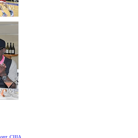
орт
,
США