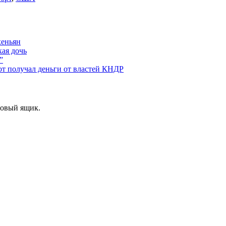
хеньян
кая дочь
”
от получал деньги от властей КНДР
товый ящик.