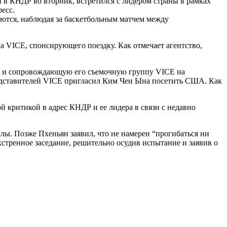
в КНДР во вторник, встретился с лидером страны в рамках
есс.
ются, наблюдая за баскетбольным матчем между
га VICE, спонсирующего поездку. Как отмечает агентство,
ца и сопровождающую его съемочную группу VICE на
редставителей VICE пригласил Ким Чен Ына посетить США. Как
й критикой в адрес КНДР и ее лидера в связи с недавно
. Позже Пхеньян заявил, что не намерен “прогибаться ни
тренное заседание, решительно осудив испытание и заявив о