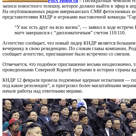
РИА Новости
– Пятикратный чемпион НБ
записи новостного телешоу, которое должно выйти в эфир в ап
На опубликованных рядом американских СМИ фотоснимках видн
представителями КНДР и игроками выставочной команды “Гарл
“У вас есть друг на всю жизнь”, — заявил в ходе встреч
матч завершился с “дипломатичным” счетом 110:110.
Агентство сообщает, что новый лидер КНДР является большим
вечеринку в свою резиденцию. По словам главы компании, Род
сообщает агентство, приглашение было встречено со смехом.
Отмечается, что подобное приглашение весьма неоднозначно, т
проведенными Северной Кореей третьими в истории страны я
КНДР 12 февраля провела подземные ядерные испытания — под
под какие резолюции”, и пригрозил более масштабными мерами
начале работы над ответными мерами.