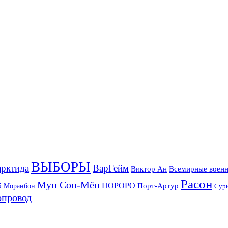
ВЫБОРЫ
рктида
ВарГейм
Всемирные военн
Виктор Ан
Расон
Мун Сон-Мён
5
ПОРОРО
Порт-Артур
Моранбон
Сур
опровод