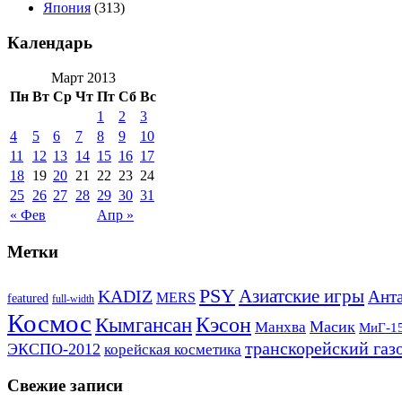
Япония
(313)
Календарь
Март 2013
Пн
Вт
Ср
Чт
Пт
Сб
Вс
1
2
3
4
5
6
7
8
9
10
11
12
13
14
15
16
17
18
19
20
21
22
23
24
25
26
27
28
29
30
31
« Фев
Апр »
Метки
PSY
Азиатские игры
KADIZ
Анта
MERS
featured
full-width
Космос
Кэсон
Кымгансан
Масик
Манхва
МиГ-1
транскорейский газ
ЭКСПО-2012
корейская косметика
Свежие записи