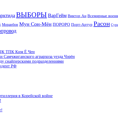
ВЫБОРЫ
рктида
ВарГейм
Всемирные военн
Виктор Ан
Расон
Мун Сон-Мён
5
ПОРОРО
Порт-Артур
Моранбон
Сур
опровод
м ЦК ТПК Ким Ё Чен
и Самчжиганского агрархоза уезда Чэрён
жду снайперскими подразделениями
зидент РФ
ртиллерия в Корейской войне
!
е!