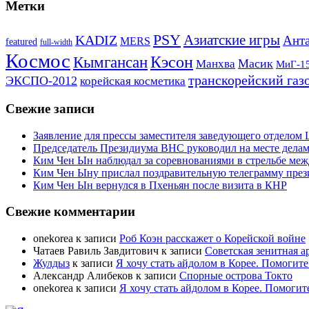
Метки
PSY
Азиатские игры
KADIZ
Анта
MERS
featured
full-width
Космос
Кэсон
Кымгансан
Масик
Манхва
МиГ-1
транскорейский газ
ЭКСПО-2012
корейская косметика
Свежие записи
Заявление для прессы заместителя заведующего отдело
Председатель Президиума ВНС руководил на месте делам
Ким Чен Ын наблюдал за соревнованиями в стрельбе ме
Ким Чен Ыну прислал поздравительную телеграмму пре
Ким Чен Ын вернулся в Пхеньян после визита в КНР
Свежие комментарии
onekorea
к записи
Роб Коэн расскажет о Корейской войне
Чатаев Равиль Завдитович
к записи
Советская зенитная а
Жулдыз
к записи
Я хочу стать айдолом в Корее. Помогите
Александр Алибеков
к записи
Спорные острова Токто
onekorea
к записи
Я хочу стать айдолом в Корее. Помогит