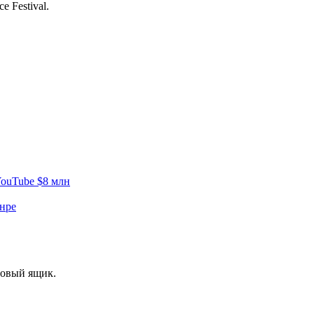
 Festival.
YouTube $8 млн
нре
товый ящик.