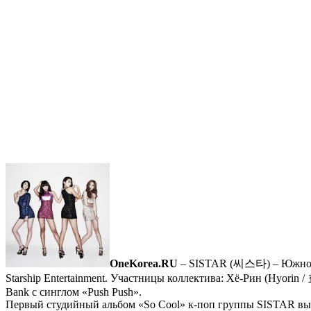
OneKorea.RU
– SISTAR (씨스타) – Южнокоре
Starship Entertainment. Участницы коллектива: Хё-Рин (Hyori
Bank с синглом «Push Push».
Первый студийный альбом «So Cool» к-поп группы SISTAR выш