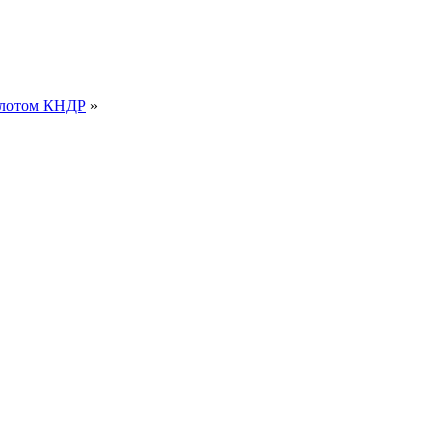
флотом КНДР
»