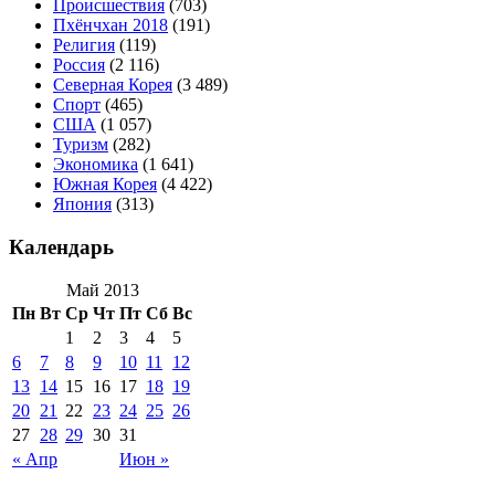
Происшествия
(703)
Пхёнчхан 2018
(191)
Религия
(119)
Россия
(2 116)
Северная Корея
(3 489)
Спорт
(465)
США
(1 057)
Туризм
(282)
Экономика
(1 641)
Южная Корея
(4 422)
Япония
(313)
Календарь
Май 2013
Пн
Вт
Ср
Чт
Пт
Сб
Вс
1
2
3
4
5
6
7
8
9
10
11
12
13
14
15
16
17
18
19
20
21
22
23
24
25
26
27
28
29
30
31
« Апр
Июн »