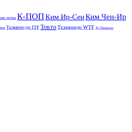
К-ПОП
Ким Чен-Ир
Ким Ир-Сен
ые игры
Токто
Тхэквондо WTF
Таэквон-до ITF
ион
Ху Цзиньтао