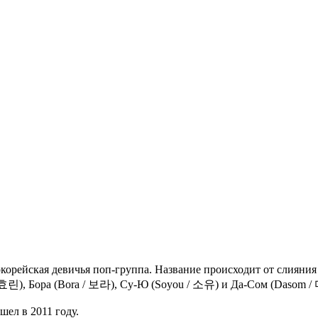
йская девичья поп-группа. Название происходит от слияния сло
n / 효린), Бора (Bora / 보라), Су-Ю (Soyou / 소유) и Да-Сом (Dasom 
ел в 2011 году.