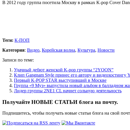
В 2012 году группа посетила Москву в рамках K-pop Cover Dance
Теги:
К-ПОП
Категория
:
Видео
,
Корейская волна
,
Культура
,
Новости
Записи по теме:
Удачный дебют женской K-pop группы “2YOON”
Клип Gangnam Style принес его автору и видеохостингу 
Первый K-POP STAR выступивший в Москве
Группа «9 Муз» выпустила новый альбом в балладном жа
Лидер группы 2NE1 CL начнет сольную деятельность
Получайте НОВЫЕ СТАТЬИ блога на почту.
Подпишитесь, чтобы получать новые статьи блога на свой поч