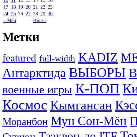
10
11
12
13
14
15
16
17
18
19
20
21
22
23
24
25
26
27
28
29
30
« Май
Июл »
Метки
KADIZ
M
featured
full-width
ВЫБОРЫ
Антарктида
В
К-ПОП
Ки
военные игры
Космос
Кэс
Кымгансан
Мун Сон-Мён
Моранбон
То
Таэквон-до ITF
Сурион