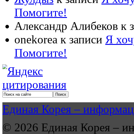
Помогите!
Александр Алибеков
к 
onekorea
к записи
Я хоч
Помогите!
Единая Корея – информац
© 2026 Единая Корея – и