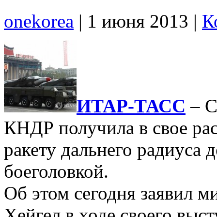
onekorea
|
1 июня 2013
|
К
ИТАР-ТАСС
– С
КНДР получила в свое ра
ракету дальнего радиуса 
боеголовкой.
Об этом сегодня заявил 
Хейгел в ходе своего выс