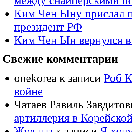
между снайперскими п
Ким Чен Ыну прислал 
президент РФ
Ким Чен Ын вернулся в
Свежие комментарии
onekorea
к записи
Роб К
войне
Чатаев Равиль Завдитов
артиллерия в Корейско
Жулдыз
к записи
Я хочу