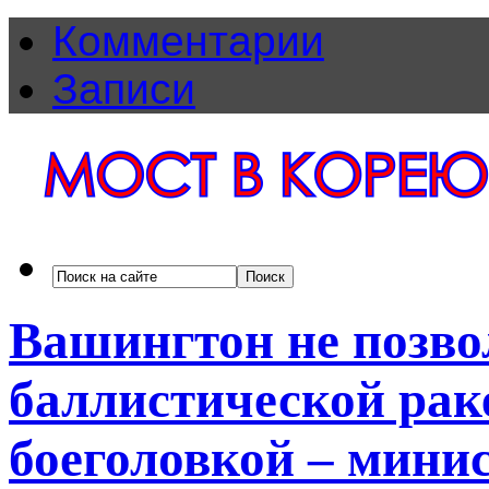
Комментарии
Записи
Вашингтон не позво
баллистической рак
боеголовкой – мин