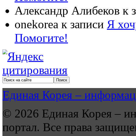
Александр Алибеков
к 
onekorea
к записи
Я хоч
Помогите!
Единая Корея – информац
© 2026 Единая Корея – и
портал. Все права защище