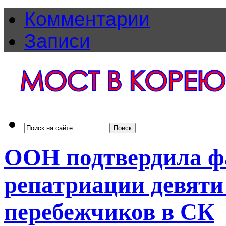
Комментарии
Записи
ООН подтвердила ф
репатриации девяти
перебежчиков в СК