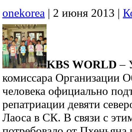
onekorea
|
2 июня 2013
|
К
KBS WORLD
– 
комиссара Организации О
человека официально под
репатриации девяти север
Лаоса в СК. В связи с эт
потребовало от Пхеньяна 