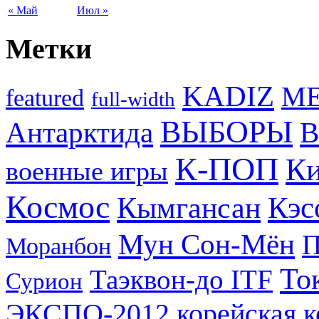
« Май
Июл »
Метки
KADIZ
M
featured
full-width
ВЫБОРЫ
Антарктида
В
К-ПОП
Ки
военные игры
Космос
Кэс
Кымгансан
Мун Сон-Мён
Моранбон
То
Таэквон-до ITF
Сурион
ЭКСПО-2012
корейская 