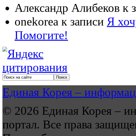
Александр Алибеков
к 
onekorea
к записи
Я хоч
Помогите!
Единая Корея – информац
© 2026 Единая Корея – и
портал. Все права защище