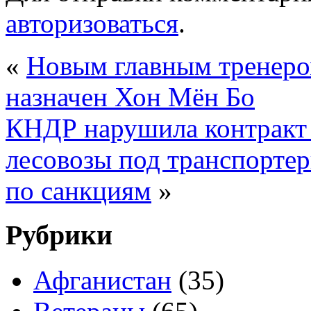
авторизоваться
.
«
Новым главным тренеро
назначен Хон Мён Бо
КНДР нарушила контракт 
лесовозы под транспорте
по санкциям
»
Рубрики
Афганистан
(35)