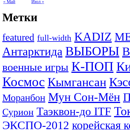
« Май
Июл »
Метки
KADIZ
M
featured
full-width
ВЫБОРЫ
Антарктида
В
К-ПОП
Ки
военные игры
Космос
Кэс
Кымгансан
Мун Сон-Мён
Моранбон
То
Таэквон-до ITF
Сурион
ЭКСПО-2012
корейская 