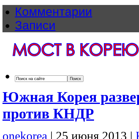
Комментарии
Записи
Южная Корея разве
против КНДР
onekorea
|
25 июня 2013
|