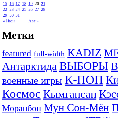
15
16
17
18
19
20
21
22
23
24
25
26
27
28
29
30
31
« Июн
Авг »
Метки
KADIZ
M
featured
full-width
ВЫБОРЫ
Антарктида
В
К-ПОП
Ки
военные игры
Космос
Кэс
Кымгансан
Мун Сон-Мён
Моранбон