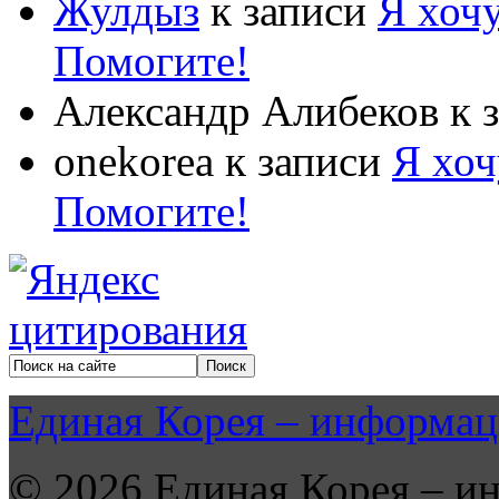
Жулдыз
к записи
Я хочу
Помогите!
Александр Алибеков
к 
onekorea
к записи
Я хоч
Помогите!
Единая Корея – информац
© 2026 Единая Корея – и