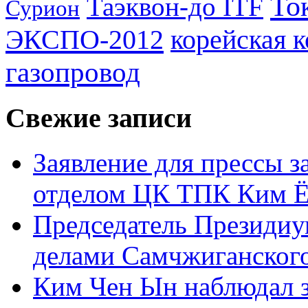
То
Таэквон-до ITF
Сурион
ЭКСПО-2012
корейская 
газопровод
Свежие записи
Заявление для прессы 
отделом ЦК ТПК Ким Ё
Председатель Президиу
делами Самчжиганского
Ким Чен Ын наблюдал з