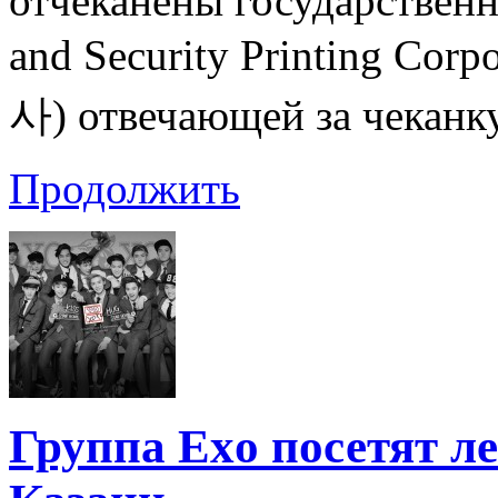
отчеканены государственн
and Security Printing 
사) отвечающей за чеканку
Продолжить
Группа Exo посетят л