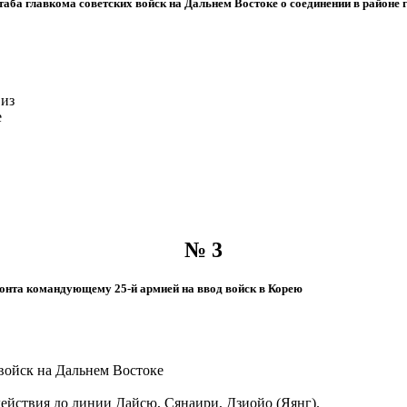
ба главкома советских войск на Дальнем Востоке о соединении в районе г
 из
е
№ 3
онта командующему 25-й армией на ввод войск в Корею
 войск на Дальнем Востоке
 действия до линии Дайсю, Сянаири, Дзиойо (Яянг).