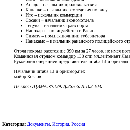
Анадо – начальник продовольствия
Каненко – начальник земледелия по рису
Ито – начальник коммерции
Сосаки – начальник экономотдела
Тецука – начальник транспорта
Нанохара – полицмейстер г. Расина
Симазу – пом.нач.полиции губернатора
Нанакамо – начальник рананского полицейского отд
Отряд покрыл расстояние 390 км за 27 часов, не имея по
Командовал отрядом командир 138 опп мл.лейтенант Лаз
Руководил операцией представитель штаба 13-й бригады 
Начальник штаба 13-й бриг.мор.пех
майор Козлов
Печ.по: ОЦВМА. Ф.129. Д.26766. Л.102-103.
Категория
:
Документы
,
История
,
Россия