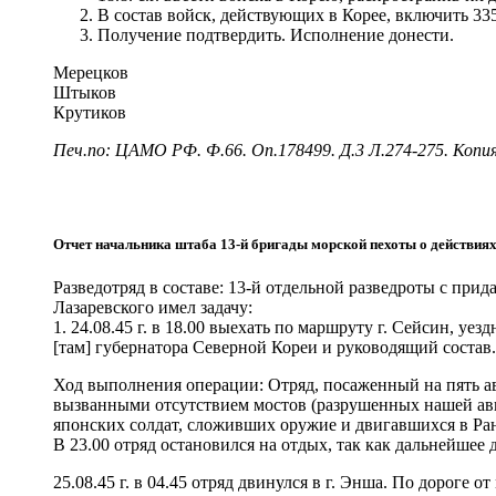
В состав войск, действующих в Корее, включить 335
Получение подтвердить. Исполнение донести.
Мерецков
Штыков
Крутиков
Печ.по: ЦАМО РФ. Ф.66. Оп.178499. Д.3 Л.274-275. Копия
Отчет начальника штаба 13-й бригады морской пехоты о действиях
Разведотряд в составе: 13-й отдельной разведроты с пр
Лазаревского имел задачу:
1. 24.08.45 г. в 18.00 выехать по маршруту г. Сейсин, у
[там] губернатора Северной Кореи и руководящий состав.
Ход выполнения операции: Отряд, посаженный на пять ав
вызванными отсутствием мостов (разрушенных нашей ави
японских солдат, сложивших оружие и двигавшихся в Ра
В 23.00 отряд остановился на отдых, так как дальнейшее
25.08.45 г. в 04.45 отряд двинулся в г. Энша. По дорог