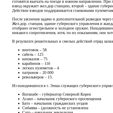
готовятся выехать на поезде в южном направлении. При п
взвод окружает жел.дор станцию, второй – здание губер
Действие взводов поддерживается станковыми пулеметами
После уяснения задачи и дополнительной разведки через
Жел.дор. станция, здание губернского управления и жа
отобрано огнестрельное и холодное оружие. Находившиес
никакого сопротивления, хотя, по их показаниям, они хот
В результате решительных и смелых действий отряд захва
винтовок – 58
сабель – 125
кинжалов – 75
карабинов – 116
легких пулеметов – 4
патронов – 20 000
револьверов – 15.
Из находившихся в г. Энша служащих губернского управ
Ватанабе – губернатор Северной Кореи
Асано – начальник губернского просвещения
Бато – начальник гражданских уездов
Сибаяма – (должность не установлена
Сато – начальник земледелия