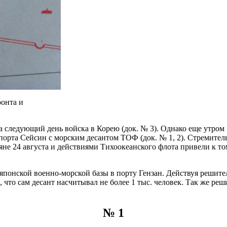
ронта и
 следующий день войска в Корею (док. № 3). Однако еще утром 
 порта Сейсин с морским десантом ТОФ (док. № 1, 2). Стремит
е 24 августа и действиями Тихоокеанского флота привели к тому
 японской военно-морской базы в порту Гензан. Действуя решите
 что сам десант насчитывал не более 1 тыс. человек. Так же ре
№ 1