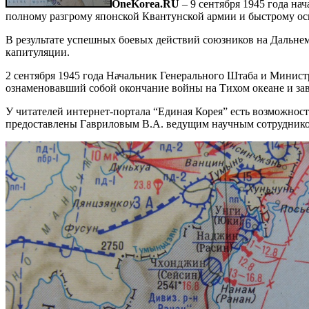
OneKorea.RU
– 9 сентября 1945 года на
полному разгрому японской Квантунской армии и быстрому о
В результате успешных боевых действий союзников на Дальнем
капитуляции.
2 сентября 1945 года Начальник Генерального Штаба и Минис
ознаменовавший собой окончание войны на Тихом океане и з
У читателей интернет-портала “Единая Корея” есть возможнос
предоставлены Гавриловым В.А. ведущим научным сотрудник