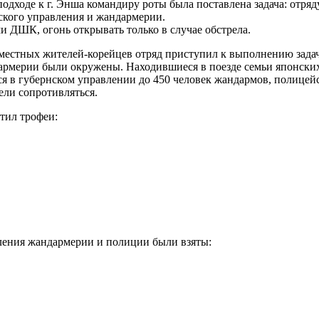
одходе к г. Энша командиру роты была поставлена задача: отряд
нского управления и жандармерии.
 ДШК, огонь открывать только в случае обстрела.
 местных жителей-корейцев отряд приступил к выполнению зада
ндармерии были окружены. Находившиеся в поезде семьи японск
я в губернском управлении до 450 человек жандармов, полицей
ели сопротивляться.
тил трофеи:
ления жандармерии и полиции были взяты: