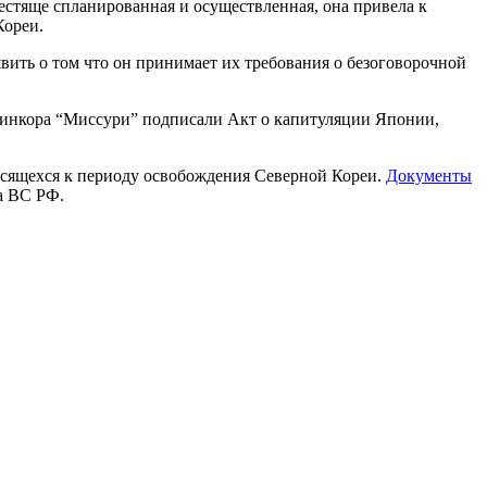
лестяще спланированная и осуществленная, она привела к
Кореи.
вить о том что он принимает их требования о безоговорочной
линкора “Миссури” подписали Акт о капитуляции Японии,
осящехся к периоду освобождения Северной Кореи.
Документы
а ВС РФ.