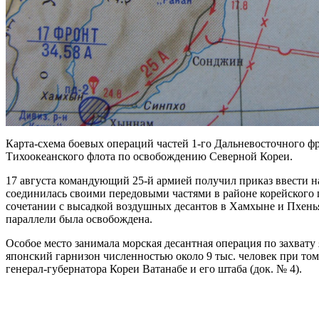
Карта-схема боевых операций частей 1-го Дальневосточного ф
Тихоокеанского флота по освобождению Северной Кореи.
17 августа командующий 25-й армией получил приказ ввести на
соединилась своими передовыми частями в районе корейского
сочетании с высадкой воздушных десантов в Хамхыне и Пхеньян
параллели была освобождена.
Особое место занимала морская десантная операция по захвату
японский гарнизон численностью около 9 тыс. человек при том,
генерал-губернатора Кореи Ватанабе и его штаба (док. № 4).