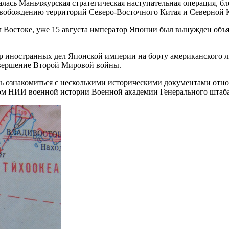
чалась Маньчжурская стратегическая наступательная операция, б
свобождению территорий Северо-Восточного Китая и Северной 
 Востоке, уже 15 августа император Японии был вынужден объя
тр иностранных дел Японской империи на борту американского 
авершение Второй Мировой войны.
ть ознакомиться с несколькими историческими документами отн
ом НИИ военной истории Военной академии Генерального штаб