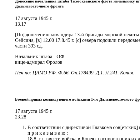
Донесение начальника штаба Тихоокеанского флота начальнику шта
Дальневосточного фронта
17 августа 1945 г.
13.17
[По] донесению командира 13-й бригады морской пехоты
Сейсина, [в] 12.00 17.8.45 г. [с] севера подошли передовы
части 393 сд.
Начальник штаба ТОФ
вице-адмирал Фролов
Печ.по: ЦАМО РФ. Ф.66. Оп.178499. Д.1. Л.241. Копия.
Боевой приказ командующего войсками 1-го Дальневосточного фр
17 августа 1945 г.
23.28
В соответствии с директивой Главкома сов[етских]
п р и к а з ы в а ю :
18.8. с.г. ввести войска в Корею, распространив их