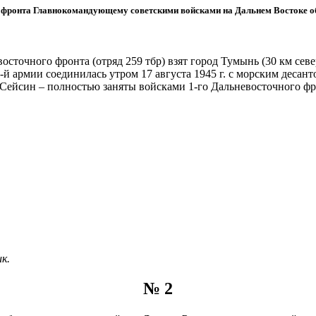
 фронта Главнокомандующему советскими войсками на Дальнем Востоке об
восточного фронта (отряд 259 тбр) взят город Тумынь (30 км сев
-й армии соединилась утром 17 августа 1945 г. с морским десан
 Сейсин – полностью заняты войсками 1-го Дальневосточного фр
к.
№ 2