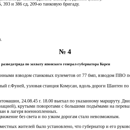
, 393 и 386 сд, 209-ю танковую бригаду.
.
№ 4
 разведотряда по захвату японского генерал-губернатора Кореи
иданными взводом станковых пулеметов от 77 бмп, взводом ПВО 
ездный г.Фуней, узловая станция Комусан, вдоль дороги Шантен п
томашин, 24.08.45 г. 18.00 выехал по указанному маршруту. Дв
ацией), крутыми поворотами с большими подъёмами на перевалы
нан в лагеря военнопленных.
 движение без света и по узким дорогам стало невозможным.
е от местных жителей было установлено, что губернатор и его ру