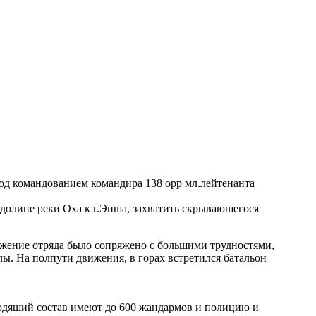
под командованием командира 138 орр мл.лейтенанта
о долине реки Оха к г.Энша, захватить скрываюшегося
ижение отряда было сопряжено с большими трудностями,
. На полпути движения, в горах встретился батальон
ководяший состав имеют до 600 жандармов и полицию и