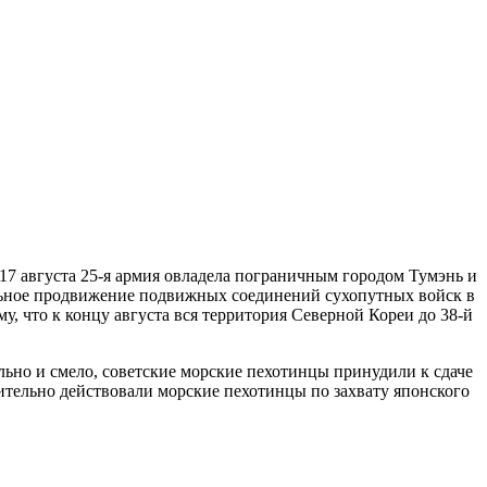
17 августа 25-я армия овладела пограничным городом Тумэнь и
ельное продвижение подвижных соединений сухопутных войск в
, что к концу августа вся территория Северной Кореи до 38-й
льно и смело, советские морские пехотинцы принудили к сдаче
шительно действовали морские пехотинцы по захвату японского