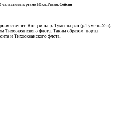
 овладении портами Юки, Расин, Сейсин
еро-восточнее Яньцзи на р. Тумыньцзян (р.Тумень-Ула).
том Тихоокеанского флота. Таким образом, порты
онта и Тихоокеанского флота.