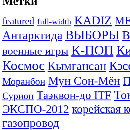
Метки
KADIZ
M
featured
full-width
ВЫБОРЫ
Антарктида
В
К-ПОП
Ки
военные игры
Космос
Кэс
Кымгансан
Мун Сон-Мён
Моранбон
То
Таэквон-до ITF
Сурион
ЭКСПО-2012
корейская 
газопровод