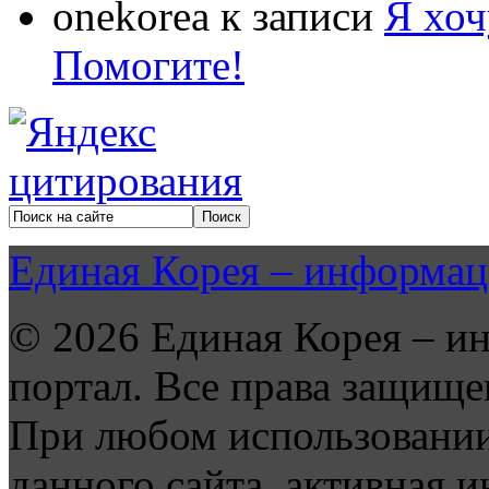
onekorea
к записи
Я хоч
Помогите!
Единая Корея – информац
© 2026 Единая Корея – и
портал. Все права защище
При любом использовании
данного сайта, активная и