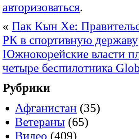
авторизоваться
.
«
Пак Кын Хе: Правительс
РК в спортивную державу
Южнокорейские власти п
четыре беспилотника Glo
Рубрики
Афганистан
(35)
Ветераны
(65)
Видео
(409)