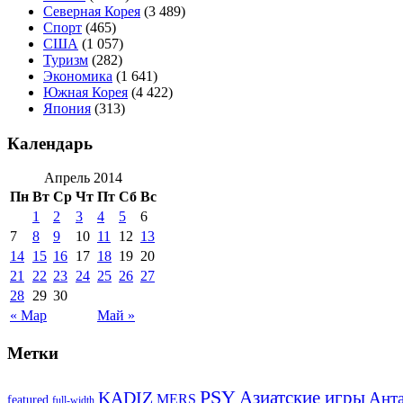
Северная Корея
(3 489)
Спорт
(465)
США
(1 057)
Туризм
(282)
Экономика
(1 641)
Южная Корея
(4 422)
Япония
(313)
Календарь
Апрель 2014
Пн
Вт
Ср
Чт
Пт
Сб
Вс
1
2
3
4
5
6
7
8
9
10
11
12
13
14
15
16
17
18
19
20
21
22
23
24
25
26
27
28
29
30
« Мар
Май »
Метки
PSY
Азиатские игры
KADIZ
Анта
MERS
featured
full-width