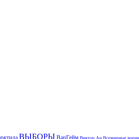
ВЫБОРЫ
рктида
ВарГейм
Всемирные военн
Виктор Ан