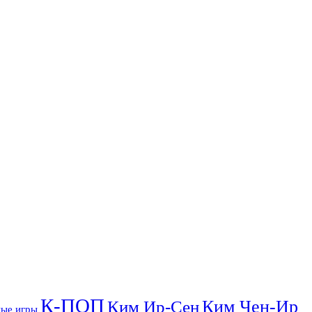
К-ПОП
Ким Чен-Ир
Ким Ир-Сен
ые игры