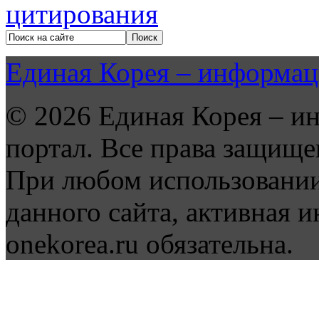
Единая Корея – информац
© 2026 Единая Корея – и
портал. Все права защище
При любом использовании
данного сайта, активная и
onekorea.ru обязательна.