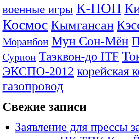
К-ПОП
Ки
военные игры
Космос
Кэс
Кымгансан
Мун Сон-Мён
Моранбон
То
Таэквон-до ITF
Сурион
ЭКСПО-2012
корейская 
газопровод
Свежие записи
Заявление для прессы 