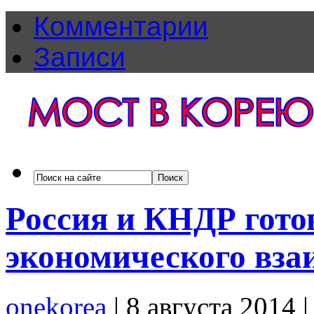
Комментарии
Записи
Россия и КНДР гото
экономического вза
onekorea
|
8 августа 2014