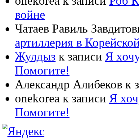
onekorea
к записи
Роб К
войне
Чатаев Равиль Завдитов
артиллерия в Корейско
Жулдыз
к записи
Я хочу
Помогите!
Александр Алибеков
к 
onekorea
к записи
Я хоч
Помогите!