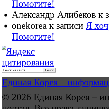
Помогите!
Александр Алибеков
к 
onekorea
к записи
Я хоч
Помогите!
Единая Корея – информац
© 2026 Единая Корея – и
портал. Все права защище