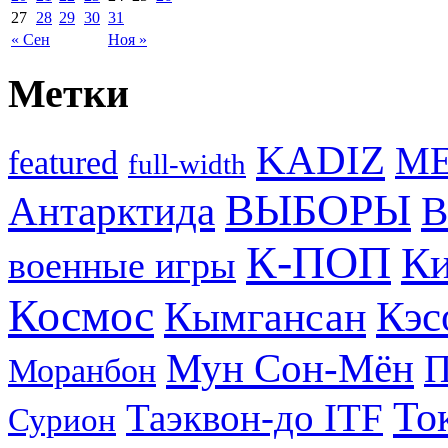
27
28
29
30
31
« Сен
Ноя »
Метки
KADIZ
M
featured
full-width
ВЫБОРЫ
Антарктида
В
К-ПОП
Ки
военные игры
Космос
Кэс
Кымгансан
Мун Сон-Мён
Моранбон
То
Таэквон-до ITF
Сурион