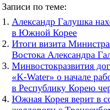
Записи по теме:
Александр Галушка нах
в Южной Корее
Итоги визита Министра
Востока Александра Г
Минвостокразвития до
«K-Water» о начале раб
в Республику Корею ч
Южная Корея верит в с
желдороги с Транссибо