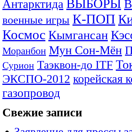
ВЫБОРЫ
Антарктида
В
К-ПОП
Ки
военные игры
Космос
Кэс
Кымгансан
Мун Сон-Мён
Моранбон
То
Таэквон-до ITF
Сурион
ЭКСПО-2012
корейская 
газопровод
Свежие записи
Заявление для прессы 