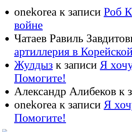
onekorea
к записи
Роб К
войне
Чатаев Равиль Завдитов
артиллерия в Корейско
Жулдыз
к записи
Я хочу
Помогите!
Александр Алибеков
к 
onekorea
к записи
Я хоч
Помогите!