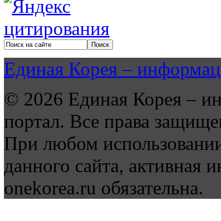
Единая Корея – информац
© 2026 Единая Корея – и
портал. Все права защище
При любом использовании
данного сайта, активная и
onekorea.ru обязательна.