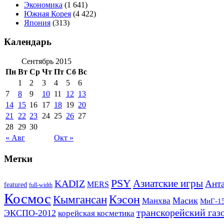
Экономика
(1 641)
Южная Корея
(4 422)
Япония
(313)
Календарь
Сентябрь 2015
Пн
Вт
Ср
Чт
Пт
Сб
Вс
1
2
3
4
5
6
7
8
9
10
11
12
13
14
15
16
17
18
19
20
21
22
23
24
25
26
27
28
29
30
« Авг
Окт »
Метки
PSY
Азиатские игры
KADIZ
Анта
MERS
featured
full-width
Космос
Кэсон
Кымгансан
Масик
Манхва
МиГ-1
транскорейский газ
ЭКСПО-2012
корейская косметика