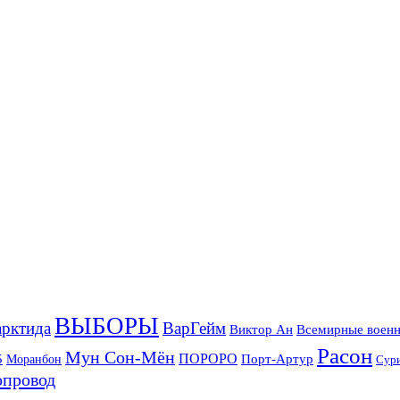
ВЫБОРЫ
рктида
ВарГейм
Всемирные военн
Виктор Ан
Расон
Мун Сон-Мён
5
ПОРОРО
Порт-Артур
Моранбон
Сур
опровод