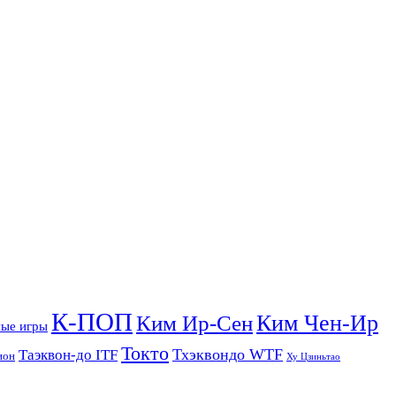
К-ПОП
Ким Чен-Ир
Ким Ир-Сен
ые игры
Токто
Тхэквондо WTF
Таэквон-до ITF
ион
Ху Цзиньтао