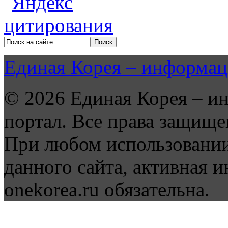
Единая Корея – информац
© 2026 Единая Корея – и
портал. Все права защище
При любом использовании
данного сайта, активная и
onekorea.ru обязательна.