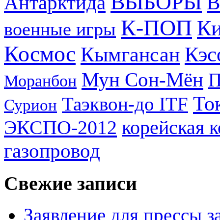
ВЫБОРЫ
Антарктида
В
К-ПОП
Ки
военные игры
Космос
Кэс
Кымгансан
Мун Сон-Мён
Моранбон
То
Таэквон-до ITF
Сурион
ЭКСПО-2012
корейская 
газопровод
Свежие записи
Заявление для прессы 