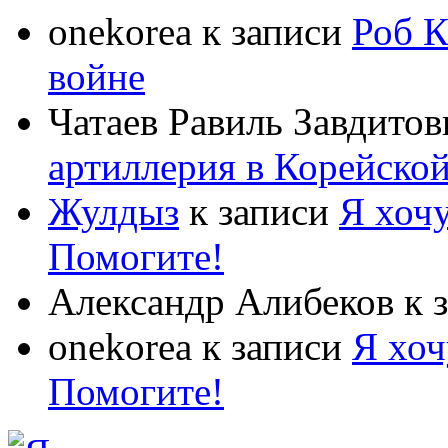
onekorea
к записи
Роб К
войне
Чатаев Равиль Завдитов
артиллерия в Корейско
Жулдыз
к записи
Я хочу
Помогите!
Александр Алибеков
к 
onekorea
к записи
Я хоч
Помогите!