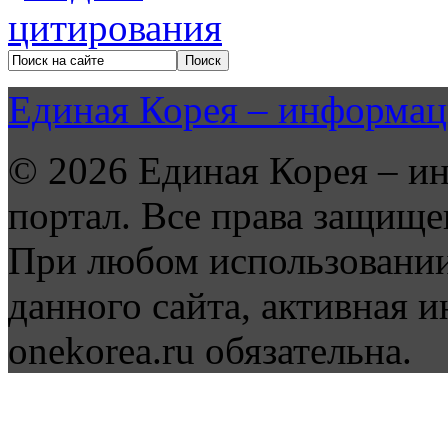
Единая Корея – информац
© 2026 Единая Корея – и
портал. Все права защище
При любом использовании
данного сайта, активная и
onekorea.ru обязательна.