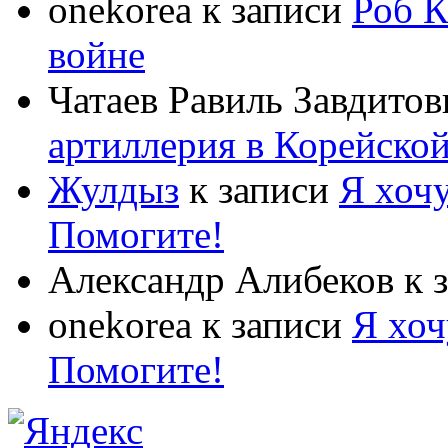
onekorea
к записи
Роб К
войне
Чатаев Равиль Завдитов
артиллерия в Корейско
Жулдыз
к записи
Я хочу
Помогите!
Александр Алибеков
к 
onekorea
к записи
Я хоч
Помогите!