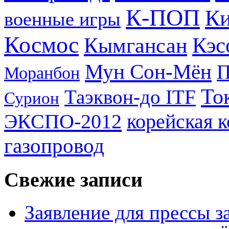
К-ПОП
Ки
военные игры
Космос
Кэс
Кымгансан
Мун Сон-Мён
Моранбон
То
Таэквон-до ITF
Сурион
ЭКСПО-2012
корейская 
газопровод
Свежие записи
Заявление для прессы 