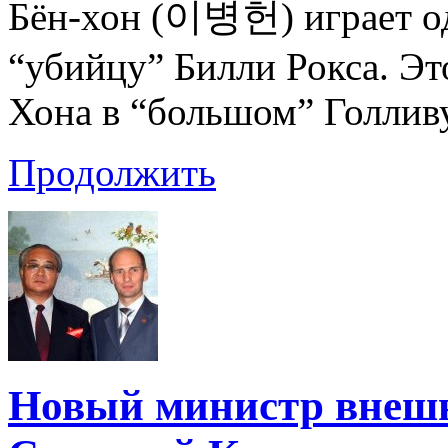
Бён-хон (이병헌) играет од
“убийцу” Билли Рокса. Эт
Хона в “большом” Голливу
Продолжить
Новый министр внешн