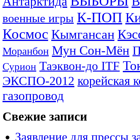
ВЫБОРЫ
Антарктида
В
К-ПОП
Ки
военные игры
Космос
Кэс
Кымгансан
Мун Сон-Мён
Моранбон
То
Таэквон-до ITF
Сурион
ЭКСПО-2012
корейская 
газопровод
Свежие записи
Заявление для прессы 