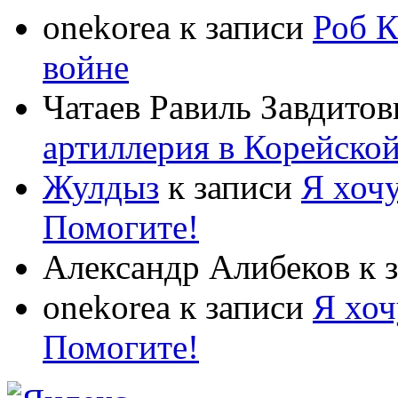
onekorea
к записи
Роб К
войне
Чатаев Равиль Завдитов
артиллерия в Корейско
Жулдыз
к записи
Я хочу
Помогите!
Александр Алибеков
к 
onekorea
к записи
Я хоч
Помогите!