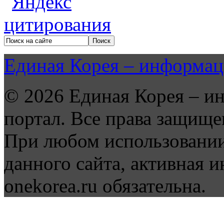
Единая Корея – информац
© 2026 Единая Корея – и
портал. Все права защище
При любом использовании
данного сайта, активная и
onekorea.ru обязательна.