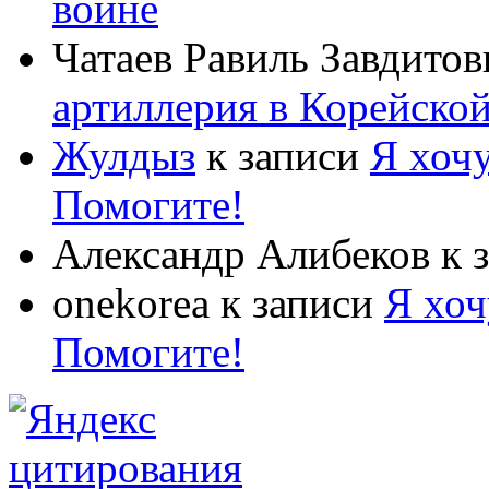
войне
Чатаев Равиль Завдитов
артиллерия в Корейско
Жулдыз
к записи
Я хочу
Помогите!
Александр Алибеков
к 
onekorea
к записи
Я хоч
Помогите!