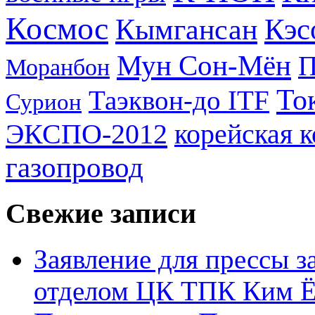
Космос
Кэс
Кымгансан
Мун Сон-Мён
Моранбон
То
Таэквон-до ITF
Сурион
ЭКСПО-2012
корейская 
газопровод
Свежие записи
Заявление для прессы 
отделом ЦК ТПК Ким Ё