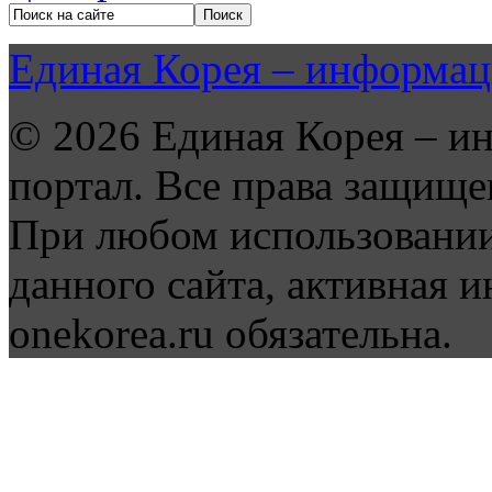
Единая Корея – информац
© 2026 Единая Корея – и
портал. Все права защище
При любом использовании
данного сайта, активная и
onekorea.ru обязательна.